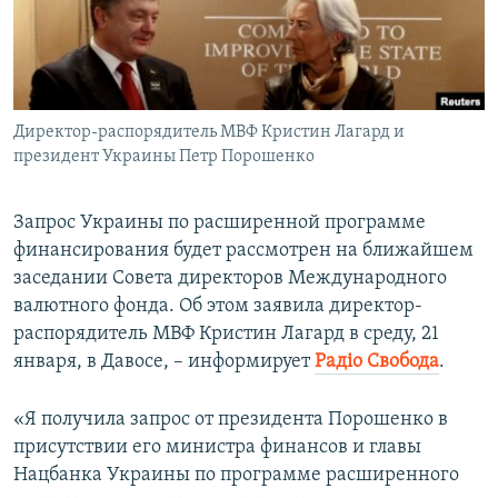
ПРИСОЕДИНЯЙТЕСЬ!
ПОБЕДИТЕЛЕЙ НЕ СУДЯТ?
КРЫМ.НЕПОКОРЕННЫЙ
ELIFBE
Директор-распорядитель МВФ Кристин Лагард и
УКРАИНСКАЯ ПРОБЛЕМА КРЫМА
президент Украины Петр Порошенко
Все сайты RFE/RL
Запрос Украины по расширенной программе
финансирования будет рассмотрен на ближайшем
заседании Совета директоров Международного
валютного фонда. Об этом заявила директор-
распорядитель МВФ Кристин Лагард в среду, 21
января, в Давосе, – информирует
Радіо Свобода
.
«Я получила запрос от президента Порошенко в
присутствии его министра финансов и главы
Нацбанка Украины по программе расширенного