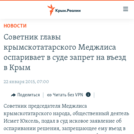
Доступность
ссылки
Вернуться
НОВОСТИ
к
НОВОСТИ
Советник главы
основному
СПЕЦПРОЕКТЫ
содержанию
крымскотатарского Меджлиса
ВОДА
Вернутся
ГРУЗ 200
оспаривает в суде запрет на въезд
к
ИСТОРИЯ
КАРТА ВОЕННЫХ ОБЪЕКТОВ КРЫМА
в Крым
главной
ЕЩЕ
11 ЛЕТ ОККУПАЦИИ КРЫМА. 11 ИСТОРИЙ СОПРОТИВЛЕНИЯ
навигации
22 января 2015, 07:00
Вернутся
РАДІО СВОБОДА
ИНТЕРАКТИВ
к
Поделиться
Читать без VPN
КАК ОБОЙТИ БЛОКИРОВКУ
ИНФОГРАФИКА
поиску
Советник председателя Меджлиса
ТЕЛЕПРОЕКТ КРЫМ.РЕАЛИИ
Українською
крымскотатарского народа, общественный деятель
СОВЕТЫ ПРАВОЗАЩИТНИКОВ
Исмет Юксель, подал в суд исковое заявление об
Qırımtatar
оспаривании решения, запрещающее ему въезд в
ПРОПАВШИЕ БЕЗ ВЕСТИ