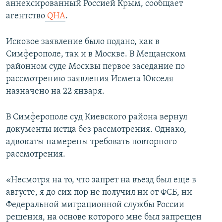
аннексированный Россией Крым, сообщает
ПРИСОЕДИНЯЙТЕСЬ!
ПОБЕДИТЕЛЕЙ НЕ СУДЯТ?
агентство
QHA
.
КРЫМ.НЕПОКОРЕННЫЙ
Исковое заявление было подано, как в
ELIFBE
Симферополе, так и в Москве. В Мещанском
УКРАИНСКАЯ ПРОБЛЕМА КРЫМА
районном суде Москвы первое заседание по
Все сайты RFE/RL
рассмотрению заявления Исмета Юкселя
назначено на 22 января.
В Симферополе суд Киевского района вернул
документы истца без рассмотрения. Однако,
адвокаты намерены требовать повторного
рассмотрения.
«Несмотря на то, что запрет на въезд был еще в
августе, я до сих пор не получил ни от ФСБ, ни
Федеральной миграционной службы России
решения, на основе которого мне был запрещен