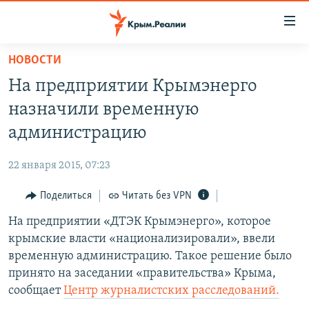
Доступность
ссылки
Вернуться
НОВОСТИ
к
НОВОСТИ
На предприятии Крымэнерго
основному
СПЕЦПРОЕКТЫ
содержанию
назначили временную
ВОДА
Вернутся
ГРУЗ 200
администрацию
к
ИСТОРИЯ
КАРТА ВОЕННЫХ ОБЪЕКТОВ КРЫМА
главной
22 января 2015, 07:23
ЕЩЕ
11 ЛЕТ ОККУПАЦИИ КРЫМА. 11 ИСТОРИЙ СОПРОТИВЛЕНИЯ
навигации
Вернутся
Поделиться
Читать без VPN
РАДІО СВОБОДА
ИНТЕРАКТИВ
к
На предприятии «ДТЭК Крымэнерго», которое
КАК ОБОЙТИ БЛОКИРОВКУ
ИНФОГРАФИКА
поиску
крымские власти «национализировали», ввели
ТЕЛЕПРОЕКТ КРЫМ.РЕАЛИИ
временную администрацию. Такое решение было
Українською
принято на заседании «правительства» Крыма,
СОВЕТЫ ПРАВОЗАЩИТНИКОВ
Qırımtatar
сообщает
Центр журналистских расследований.
ПРОПАВШИЕ БЕЗ ВЕСТИ