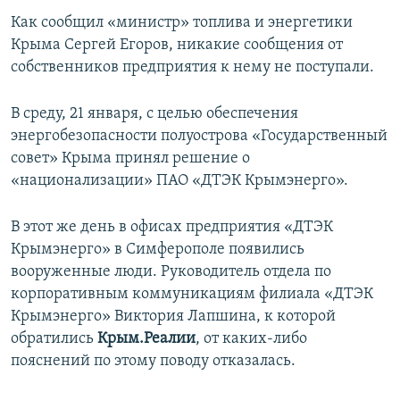
ПРИСОЕДИНЯЙТЕСЬ!
ПОБЕДИТЕЛЕЙ НЕ СУДЯТ?
Как сообщил «министр» топлива и энергетики
Крыма Сергей Егоров, никакие сообщения от
КРЫМ.НЕПОКОРЕННЫЙ
собственников предприятия к нему не поступали.
ELIFBE
В среду, 21 января, с целью обеспечения
УКРАИНСКАЯ ПРОБЛЕМА КРЫМА
энергобезопасности полуострова «Государственный
Все сайты RFE/RL
совет» Крыма принял решение о
«национализации» ПАО «ДТЭК Крымэнерго».
В этот же день в офисах предприятия «ДТЭК
Крымэнерго» в Симферополе появились
вооруженные люди. Руководитель отдела по
корпоративным коммуникациям филиала «ДТЭК
Крымэнерго» Виктория Лапшина, к которой
обратились
Крым.Реалии
, от каких-либо
пояснений по этому поводу отказалась.