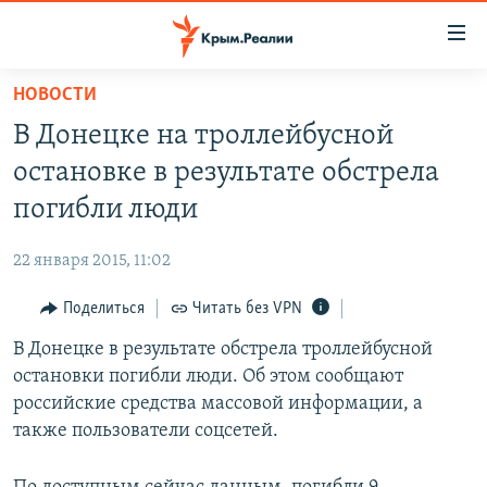
Доступность
ссылки
Вернуться
НОВОСТИ
к
НОВОСТИ
В Донецке на троллейбусной
основному
СПЕЦПРОЕКТЫ
содержанию
остановке в результате обстрела
ВОДА
Вернутся
ГРУЗ 200
погибли люди
к
ИСТОРИЯ
КАРТА ВОЕННЫХ ОБЪЕКТОВ КРЫМА
главной
22 января 2015, 11:02
ЕЩЕ
11 ЛЕТ ОККУПАЦИИ КРЫМА. 11 ИСТОРИЙ СОПРОТИВЛЕНИЯ
навигации
Вернутся
Поделиться
Читать без VPN
РАДІО СВОБОДА
ИНТЕРАКТИВ
к
В Донецке в результате обстрела троллейбусной
КАК ОБОЙТИ БЛОКИРОВКУ
ИНФОГРАФИКА
поиску
остановки погибли люди. Об этом сообщают
ТЕЛЕПРОЕКТ КРЫМ.РЕАЛИИ
российские средства массовой информации, а
Українською
также пользователи соцсетей.
СОВЕТЫ ПРАВОЗАЩИТНИКОВ
Qırımtatar
ПРОПАВШИЕ БЕЗ ВЕСТИ