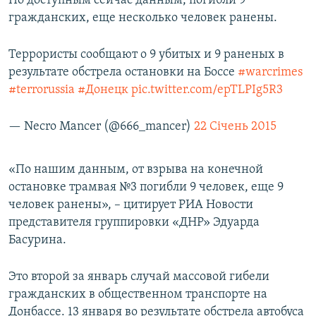
По доступным сейчас данным, погибли 9
ПРИСОЕДИНЯЙТЕСЬ!
ПОБЕДИТЕЛЕЙ НЕ СУДЯТ?
гражданских, еще несколько человек ранены.
КРЫМ.НЕПОКОРЕННЫЙ
Террористы сообщают о 9 убитых и 9 раненых в
ELIFBE
результате обстрела остановки на Боссе
#warcrimes
#terrorussia
#Донецк
pic.twitter.com/epTLPIg5R3
УКРАИНСКАЯ ПРОБЛЕМА КРЫМА
Все сайты RFE/RL
— Necro Mancer (@666_mancer)
22 Січень 2015
«По нашим данным, от взрыва на конечной
остановке трамвая №3 погибли 9 человек, еще 9
человек ранены», – цитирует РИА Новости
представителя группировки «ДНР» Эдуарда
Басурина.
Это второй за январь случай массовой гибели
гражданских в общественном транспорте на
Донбассе. 13 января во результате обстрела автобуса