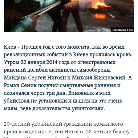
ПРИСОЕДИНЯЙТЕСЬ!
ПОБЕДИТЕЛЕЙ НЕ СУДЯТ?
КРЫМ.НЕПОКОРЕННЫЙ
ELIFBE
УКРАИНСКАЯ ПРОБЛЕМА КРЫМА
Все сайты RFE/RL
Киев – Прошел год с того момента, как во время
революционных событий в Киеве пролилась кровь.
Утром 22 января 2014 года от огнестрельных
ранений погибли активисты самообороны
Майдана Сергей Нигоян и Михаил Жизневский. А
Роман Сеник получил смертельные ранения и
скончался через три дня. Виновных в этих
убийствах не установили и шансы на это очень
малы, ведь доказательства уничтожили.
20-летний украинский гражданин армянского
происхождения Сергей Нигоян, 25-летний белорус