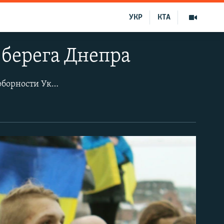
УКР
КТА
берега Днепра
Около двухсот киевлян соединили берега Днепра живой цепью в честь Дня соборности Украины.
Участники акции двигались колон