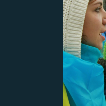
ПОБЕДИТЕЛЕЙ НЕ СУДЯТ?
КРЫМ.НЕПОКОРЕННЫЙ
ELIFBE
УКРАИНСКАЯ ПРОБЛЕМА КРЫМА