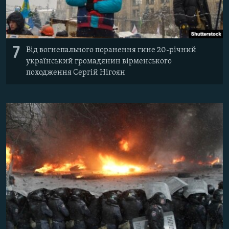
7
Від вогнепального поранення гине ​20-річний
український громадянин вірменського
походження Сергій Нігоян