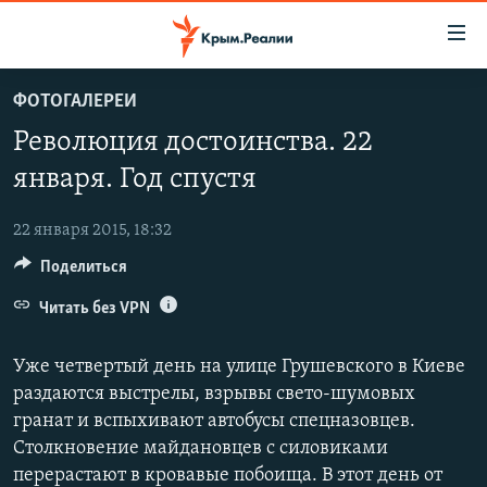
Доступность
ссылки
Вернуться
ФОТОГАЛЕРЕИ
к
НОВОСТИ
Революция достоинства. 22
основному
СПЕЦПРОЕКТЫ
содержанию
января. Год спустя
ВОДА
Вернутся
ГРУЗ 200
к
22 января 2015, 18:32
ИСТОРИЯ
КАРТА ВОЕННЫХ ОБЪЕКТОВ КРЫМА
главной
Поделиться
ЕЩЕ
11 ЛЕТ ОККУПАЦИИ КРЫМА. 11 ИСТОРИЙ СОПРОТИВЛЕНИЯ
навигации
Вернутся
Читать без VPN
РАДІО СВОБОДА
ИНТЕРАКТИВ
к
КАК ОБОЙТИ БЛОКИРОВКУ
ИНФОГРАФИКА
поиску
Уже четвертый день на улице Грушевского в Киеве
ТЕЛЕПРОЕКТ КРЫМ.РЕАЛИИ
раздаются выстрелы, взрывы свето-шумовых
Українською
гранат и вспыхивают автобусы спецназовцев.
СОВЕТЫ ПРАВОЗАЩИТНИКОВ
Qırımtatar
Столкновение майдановцев с силовиками
ПРОПАВШИЕ БЕЗ ВЕСТИ
перерастают в кровавые побоища. В этот день от