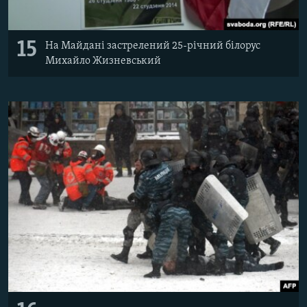
15
На Майдані застрелений ​25-річний білорус
Михайло Жизневський