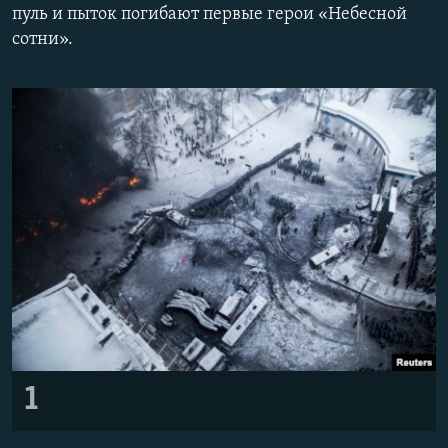
пуль и пыток погибают первые герои «Небесной
ПРИСОЕДИНЯЙТЕСЬ!
ПОБЕДИТЕЛЕЙ НЕ СУДЯТ?
сотни».
КРЫМ.НЕПОКОРЕННЫЙ
ELIFBE
УКРАИНСКАЯ ПРОБЛЕМА КРЫМА
Все сайты RFE/RL
1