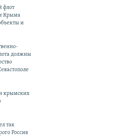
й флот
ии Крыма
объекты и
твенно-
флота должны
рство
Севастополе
 и крымских
в
ел так
рого Россия