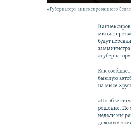
«Губернатор» аннексированного Севас
В аннексиров
министерства
будут передан
замминистра 
«губернатор»
Как сообщает
бывшую автоб
на мысе Хруст
«По объектам
решение. По 
недели мы ре
доложим замм