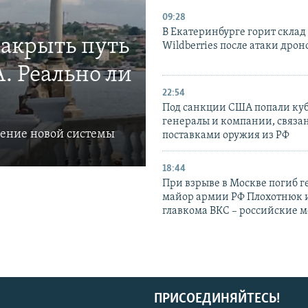
09:28
В Екатеринбурге горит склад
закрыть путь
Wildberries после атаки дрон
. Реально ли
22:54
Под санкции США попали ку
генералы и компании, связа
ление новой системы
поставками оружия из РФ
18:44
При взрыве в Москве погиб г
майор армии РФ Плохотнюк и
главкома ВКС – российские 
ПРИСОЕДИНЯЙТЕСЬ!