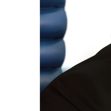
ПОБЕДИТЕЛЕЙ НЕ СУДЯТ?
КРЫМ.НЕПОКОРЕННЫЙ
ELIFBE
УКРАИНСКАЯ ПРОБЛЕМА КРЫМА