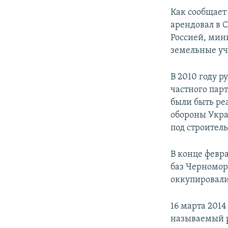
Как сообщает
арендовал в 
Россией, мин
земельные уч
В 2010 году 
частного пар
были быть ре
обороны Укра
под строитель
В конце февр
баз Черномор
оккупировали
16 марта 201
называемый р