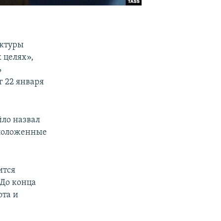
уктуры
 целях»,
ь
г 22 января
йло назвал
сположенные
ится
 До конца
ота и