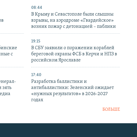
08:44
В Крыму и Севастополе были слышны
ов
взрывы, на аэродроме «Гвардейское»
возник пожар с детонацией – паблики
19:15
бинские
В СБУ заявили о поражении кораблей
нные с
береговой охраны ФСБ в Керчи и НПЗ в
российском Ярославле
17:40
енерал-
Разработка баллистики и
 зять
антибаллистики: Зеленский ожидает
медиа
«нужных результатов» в 2026-2027
годах
БОЛЬШЕ