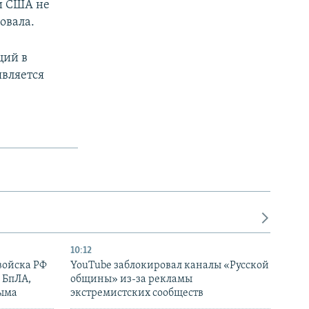
ни США не
овала.
ций в
является
10:12
войска РФ
YouTube заблокировал каналы «Русской
 БпЛА,
общины» из-за рекламы
рыма
экстремистских сообществ