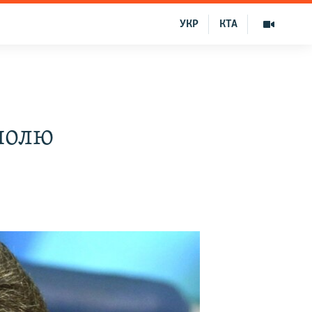
УКР
КТА
полю