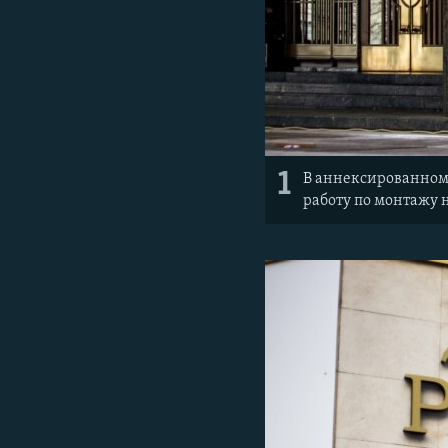
1
В аннексированном 
работу по монтажу 