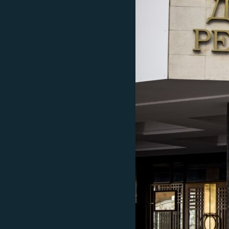
ПОБЕДИТЕЛЕЙ НЕ СУДЯТ?
КРЫМ.НЕПОКОРЕННЫЙ
ELIFBE
УКРАИНСКАЯ ПРОБЛЕМА КРЫМА