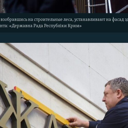
 взобравшись на строительные леса, устанавливают на фасад
нта: «Державна Рада Республiки Крим»