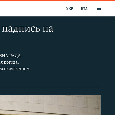
УКР
КТА
 надпись на
АВНА РАДА
я погода,
русскоязычном