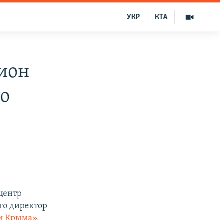
УКР
КТА
дион
по
центр
его директор
и Крыма».