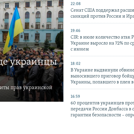
22:08
Сенат США поддержал расш
санкций против России и Ир
19:46
CIR: в июле количество атак 
Украине выросло на 72% по 
с июнем
где украинцы
18:02
В Украине выдвинули обвине
выносившего приговор бойц
Украины, попавшего в плен 
щиты прав украинской
16:59
60 процентов украинцев про
передачи России Донбасса в 
гарантии безопасности – опр