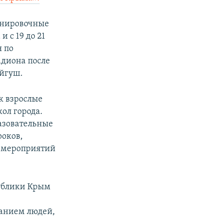
ренировочные
и c 19 до 21
я по
адиона после
айгуш.
к взрослые
ол города.
азовательные
роков,
х мероприятий
публики Крым
анием людей,