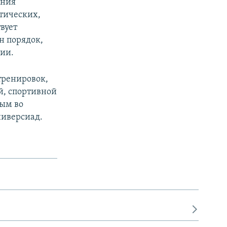
ения
тических,
вует
н порядок,
нии.
тренировок,
й, спортивной
ным во
ниверсиад.