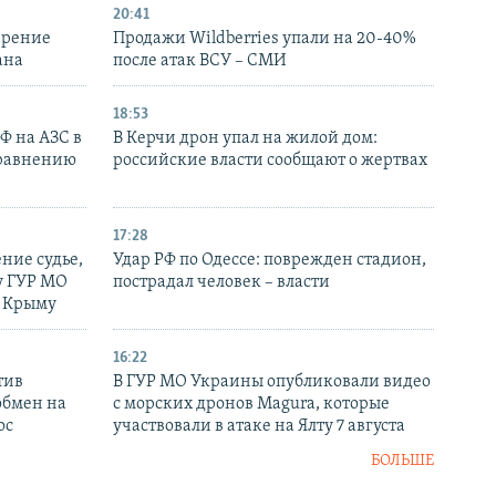
20:41
ирение
Продажи Wildberries упали на 20-40%
ана
после атак ВСУ – СМИ
18:53
РФ на АЗС в
В Керчи дрон упал на жилой дом:
сравнению
российские власти сообщают о жертвах
17:28
ние судье,
Удар РФ по Одессе: поврежден стадион,
у ГУР МО
пострадал человек – власти
в Крыму
16:22
тив
В ГУР МО Украины опубликовали видео
обмен на
с морских дронов Magura, которые
ос
участвовали в атаке на Ялту 7 августа
БОЛЬШЕ