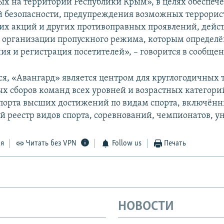
х на территории Республики Крым», в целях обеспеч
 безопасности, предупреждения возможных террорис
их акций и других противоправных проявлений, дейст
 организации пропускного режима, которым определё
ия и регистрация посетителей», – говорится в сообще
ся, «Авангард» является центром для круглогодичных 
х сборов команд всех уровней и возрастных категори
спорта высших достижений по видам спорта, включён
й реестр видов спорта, соревнований, чемпионатов, у
ся
Читать без VPN
Follow us
Печать
НОВОСТИ