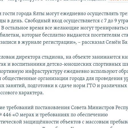
и гости города Ялты могут ежедневно осуществлять т
ы в день. Свободный вход осуществляется c 7 до 9 утра 
. В остальное время все желающие могут тренироватьс
билетам, которые бесплатно выдаются посетителям ст
 записи в журнале регистрации», – рассказал Семён Б
 словам директора стадиона, на объекте занимаются ка
так и воспитанники детско-юношеских спортивных шк
спортивную инфраструктуру ежедневно используют обр
 общественные организации города для проведения у
х занятий, подготовки к сдаче норм ГТО и различны
ссового характера.
ие требований постановления Совета Министров Рес
 № 446 «О мерах и требованиях по обеспечению
тической защищённости объектов с массовым пребыв