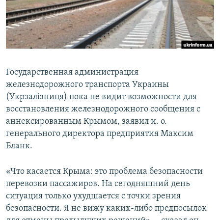
ПРИСОЕДИНЯЙТЕСЬ!
ПОБЕДИТЕЛЕЙ НЕ СУДЯТ?
КРЫМ.НЕПОКОРЕННЫЙ
ELIFBE
УКРАИНСКАЯ ПРОБЛЕМА КРЫМА
Государственная администрация
Все сайты RFE/RL
железнодорожного транспорта Украины
(Укрзалізниця) пока не видит возможности для
восстановления железнодорожного сообщения с
аннексированным Крымом, заявил и. о.
генерального директора предприятия Максим
Бланк.
«Что касается Крыма: это проблема безопасности
перевозки пассажиров. На сегодняшний день
ситуация только ухудшается с точки зрения
безопасности. Я не вижу каких-либо предпосылок