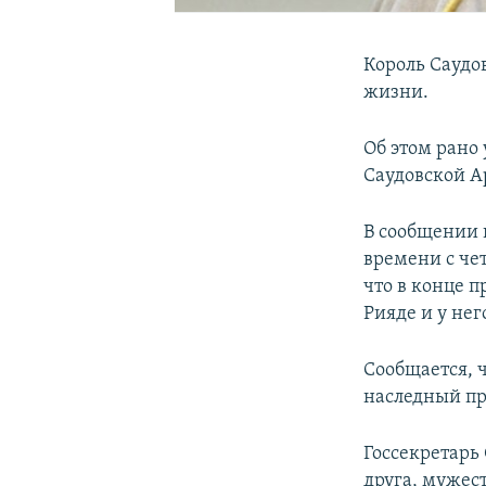
Король Саудов
жизни.
Об этом рано
Саудовской А
В сообщении г
времени с чет
что в конце 
Рияде и у не
Сообщается, ч
наследный пр
Госсекретарь
друга, мужес