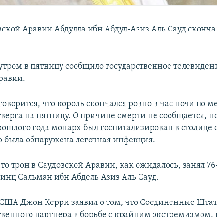
ской Аравии Абдулла ибн Абдул-Азиз Аль Сауд скончал
 утром в пятницу сообщило государственное телевиден
равии.
оворится, что король скончался ровно в час ночи по м
верга на пятницу. О причине смерти не сообщается, но
прошлого года монарх был госпитализирован в столице 
го была обнаружена легочная инфекция.
то трон в Саудовской Аравии, как ожидалось, занял 7
инц Сальман ибн Абдель Азиз Аль Сауд.
 США Джон Керри заявил о том, что Соединенные Шта
твенного партнера в борьбе с крайним экстремизмом, 