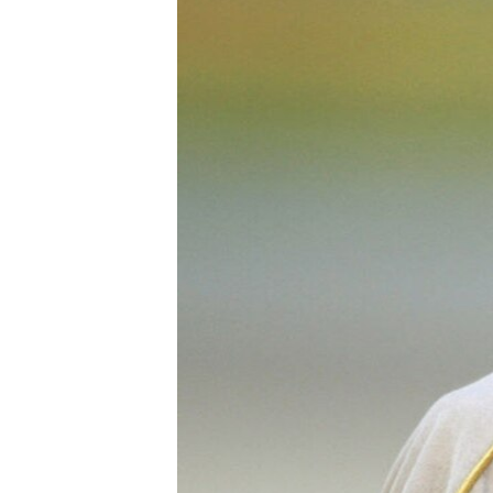
ПОБЕДИТЕЛЕЙ НЕ СУДЯТ?
КРЫМ.НЕПОКОРЕННЫЙ
ELIFBE
УКРАИНСКАЯ ПРОБЛЕМА КРЫМА