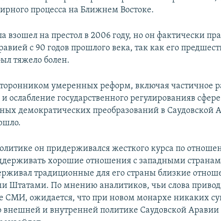
ирного процесса на Ближнем Востоке.
а взошел на престол в 2006 году, но он фактически пр
равией с 90 годов прошлого века, так как его предшес
был тяжело болен.
сторонником умеренных реформ, включая частичное 
и ослабление государственного регулированияв сфер
тных демократических преобразований в Саудовской 
ошло.
олитике он придерживался жесткого курса по отноше
оддерживать хорошие отношения с западными странам
ерживал традиционные для его страны близкие отнош
 Штатами. По мнению аналитиков, чьи слова привод
 СМИ, ожидается, что при новом монархе никаких с
 внешней и внутренней политике Саудовской Аравии