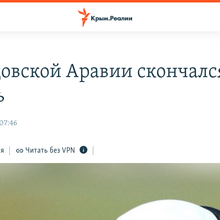
довской Аравии скончалс
ь
07:46
ся
Читать без VPN