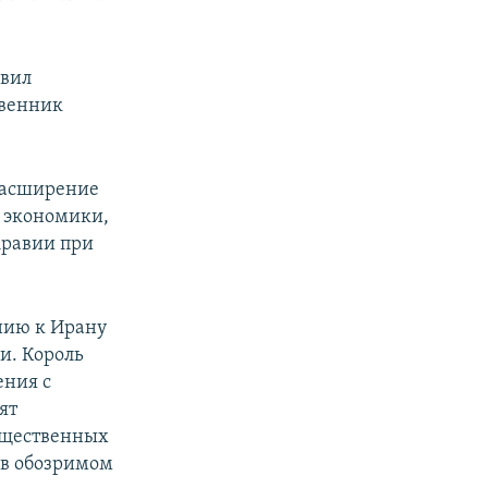
авил
твенник
расширение
е экономики,
Аравии при
нию к Ирану
и. Король
ения с
ят
ущественных
 в обозримом