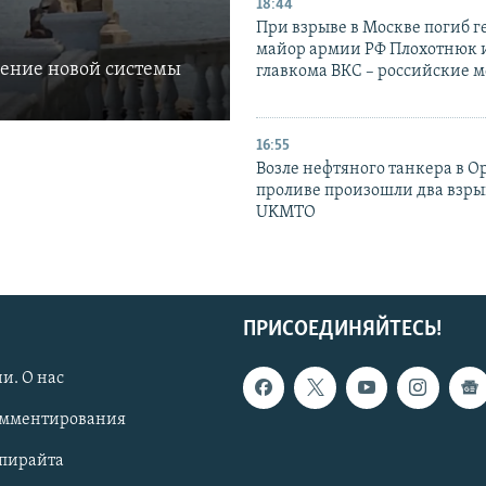
18:44
При взрыве в Москве погиб г
майор армии РФ Плохотнюк и
ление новой системы
главкома ВКС – российские 
16:55
Возле нефтяного танкера в 
проливе произошли два взры
UKMTO
ПРИСОЕДИНЯЙТЕСЬ!
и. О нас
омментирования
опирайта