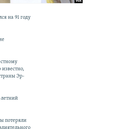
ся на 91 году
ие
естному
 известно,
страны Эр-
6-летний
ты потеряли
влиятельного