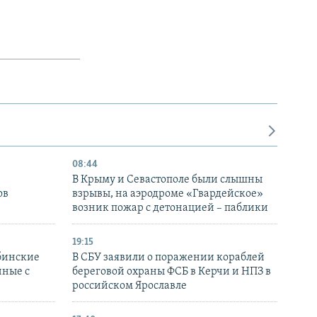
08:44
В Крыму и Севастополе были слышны
ов
взрывы, на аэродроме «Гвардейское»
возник пожар с детонацией – паблики
19:15
бинские
В СБУ заявили о поражении кораблей
нные с
береговой охраны ФСБ в Керчи и НПЗ в
российском Ярославле