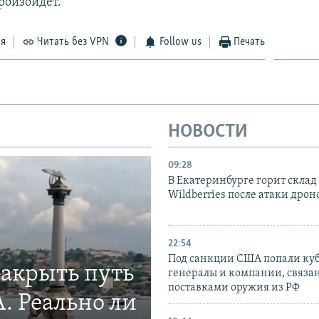
роизойдет.
ся
Читать без VPN
Follow us
Печать
НОВОСТИ
09:28
В Екатеринбурге горит склад
Wildberries после атаки дрон
22:54
Под санкции США попали ку
закрыть путь
генералы и компании, связа
поставками оружия из РФ
. Реально ли