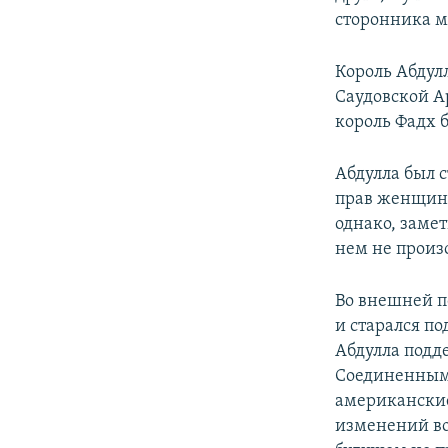
сторонника м
Король Абдулл
Саудовской А
король Фадх 
Абдулла был 
прав женщин 
однако, заме
нем не произ
Во внешней п
и старался п
Абдулла подд
Соединенными
американские
изменений во