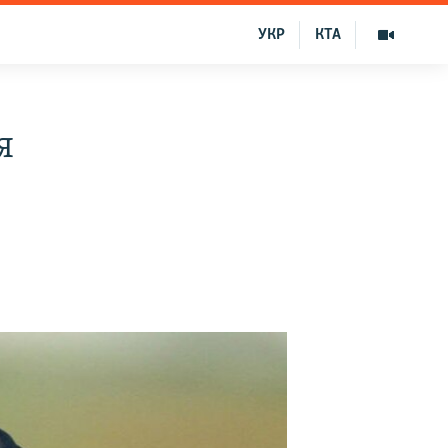
УКР
КТА
я