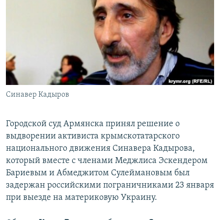
ПРИСОЕДИНЯЙТЕСЬ!
ПОБЕДИТЕЛЕЙ НЕ СУДЯТ?
КРЫМ.НЕПОКОРЕННЫЙ
ELIFBE
УКРАИНСКАЯ ПРОБЛЕМА КРЫМА
Все сайты RFE/RL
Синавер Кадыров
Городской суд Армянска принял решение о
выдворении активиста крымскотатарского
национального движения Синавера Кадырова,
который вместе с членами Меджлиса Эскендером
Бариевым и Абмеджитом Сулеймановым был
задержан российскими пограничниками 23 января
при выезде на материковую Украину.