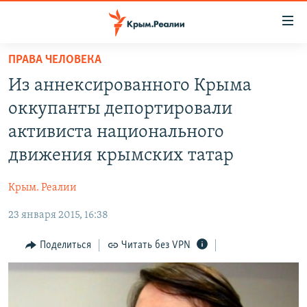
Доступность
ссылки
Вернуться
ПРАВА ЧЕЛОВЕКА
к
НОВОСТИ
Из аннексированного Крыма
основному
СПЕЦПРОЕКТЫ
содержанию
оккупанты депортировали
ВОДА
Вернутся
ГРУЗ 200
активиста национального
к
ИСТОРИЯ
КАРТА ВОЕННЫХ ОБЪЕКТОВ КРЫМА
движения крымских татар
главной
ЕЩЕ
11 ЛЕТ ОККУПАЦИИ КРЫМА. 11 ИСТОРИЙ СОПРОТИВЛЕНИЯ
навигации
Крым. Реалии
Вернутся
РАДІО СВОБОДА
ИНТЕРАКТИВ
к
23 января 2015, 16:38
КАК ОБОЙТИ БЛОКИРОВКУ
ИНФОГРАФИКА
поиску
Поделиться
Читать без VPN
ТЕЛЕПРОЕКТ КРЫМ.РЕАЛИИ
Українською
СОВЕТЫ ПРАВОЗАЩИТНИКОВ
Qırımtatar
ПРОПАВШИЕ БЕЗ ВЕСТИ