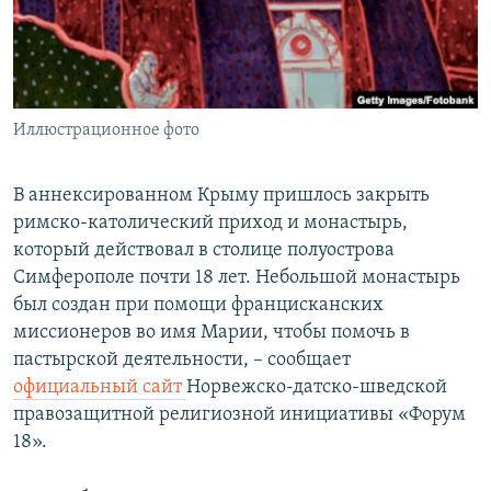
ПРИСОЕДИНЯЙТЕСЬ!
ПОБЕДИТЕЛЕЙ НЕ СУДЯТ?
КРЫМ.НЕПОКОРЕННЫЙ
ELIFBE
Иллюстрационное фото
УКРАИНСКАЯ ПРОБЛЕМА КРЫМА
Все сайты RFE/RL
В аннексированном Крыму пришлось закрыть
римско-католический приход и монастырь,
который действовал в столице полуострова
Симферополе почти 18 лет. Небольшой монастырь
был создан при помощи францисканских
миссионеров во имя Марии, чтобы помочь в
пастырской деятельности, – сообщает
официальный сайт
Норвежско-датско-шведской
правозащитной религиозной инициативы «Форум
18».