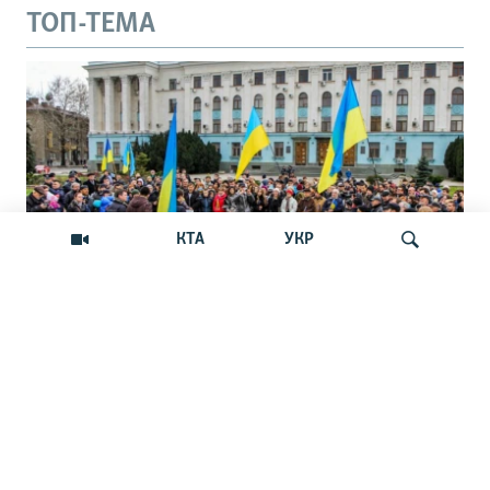
ТОП-ТЕМА
КТА
УКР
Андрей Щекун: «Крым –
Искать
единственный регион, где украинцы –
меньшинство»
Дискуссия вокруг планов установить День
защиты прав украинской общины Крыма