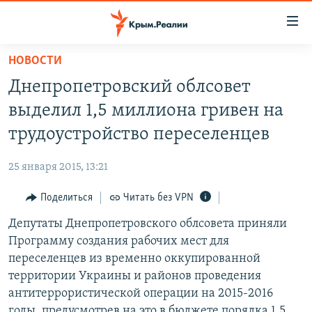
Доступность
ссылки
Вернуться
НОВОСТИ
к
НОВОСТИ
Днепропетровский облсовет
основному
СПЕЦПРОЕКТЫ
содержанию
выделил 1,5 миллиона гривен на
ВОДА
Вернутся
ГРУЗ 200
трудоустройство переселенцев
к
ИСТОРИЯ
КАРТА ВОЕННЫХ ОБЪЕКТОВ КРЫМА
главной
25 января 2015, 13:21
ЕЩЕ
11 ЛЕТ ОККУПАЦИИ КРЫМА. 11 ИСТОРИЙ СОПРОТИВЛЕНИЯ
навигации
Вернутся
Поделиться
Читать без VPN
РАДІО СВОБОДА
ИНТЕРАКТИВ
к
Депутаты Днепропетровского облсовета приняли
КАК ОБОЙТИ БЛОКИРОВКУ
ИНФОГРАФИКА
поиску
Программу создания рабочих мест для
ТЕЛЕПРОЕКТ КРЫМ.РЕАЛИИ
переселенцев из временно оккупированной
Українською
территории Украины и районов проведения
СОВЕТЫ ПРАВОЗАЩИТНИКОВ
Qırımtatar
антитеррористической операции на 2015-2016
ПРОПАВШИЕ БЕЗ ВЕСТИ
годы, предусмотрев на это в бюджете порядка 1,5