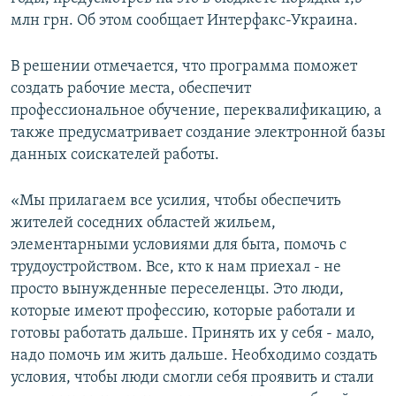
ПРИСОЕДИНЯЙТЕСЬ!
ПОБЕДИТЕЛЕЙ НЕ СУДЯТ?
млн грн. Об этом сообщает Интерфакс-Украина.
КРЫМ.НЕПОКОРЕННЫЙ
В решении отмечается, что программа поможет
ELIFBE
создать рабочие места, обеспечит
профессиональное обучение, переквалификацию, а
УКРАИНСКАЯ ПРОБЛЕМА КРЫМА
также предусматривает создание электронной базы
Все сайты RFE/RL
данных соискателей работы.
«Мы прилагаем все усилия, чтобы обеспечить
жителей соседних областей жильем,
элементарными условиями для быта, помочь с
трудоустройством. Все, кто к нам приехал - не
просто вынужденные переселенцы. Это люди,
которые имеют профессию, которые работали и
готовы работать дальше. Принять их у себя - мало,
надо помочь им жить дальше. Необходимо создать
условия, чтобы люди смогли себя проявить и стали