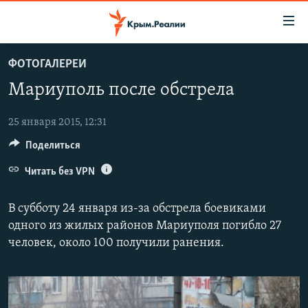
Доступность
ссылки
Вернуться
ФОТОГАЛЕРЕИ
к
НОВОСТИ
Мариуполь после обстрела
основному
СПЕЦПРОЕКТЫ
содержанию
ВОДА
Вернутся
25 января 2015, 12:31
ГРУЗ 200
к
Поделиться
ИСТОРИЯ
КАРТА ВОЕННЫХ ОБЪЕКТОВ КРЫМА
главной
ЕЩЕ
Читать без VPN
11 ЛЕТ ОККУПАЦИИ КРЫМА. 11 ИСТОРИЙ СОПРОТИВЛЕНИЯ
навигации
Вернутся
РАДІО СВОБОДА
ИНТЕРАКТИВ
В субботу 24 января из-за обстрела боевиками
к
КАК ОБОЙТИ БЛОКИРОВКУ
ИНФОГРАФИКА
одного из жилых районов Мариуполя погибло 27
поиску
человек, около 100 получили ранения.​
ТЕЛЕПРОЕКТ КРЫМ.РЕАЛИИ
Українською
СОВЕТЫ ПРАВОЗАЩИТНИКОВ
Qırımtatar
ПРОПАВШИЕ БЕЗ ВЕСТИ