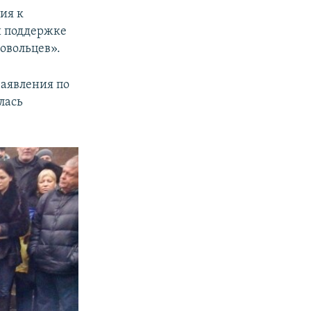
ия к
й поддержке
овольцев».
заявления по
лась