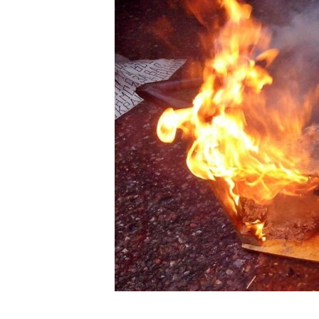
ПОБЕДИТЕЛЕЙ НЕ СУДЯТ?
КРЫМ.НЕПОКОРЕННЫЙ
ELIFBE
УКРАИНСКАЯ ПРОБЛЕМА КРЫМА