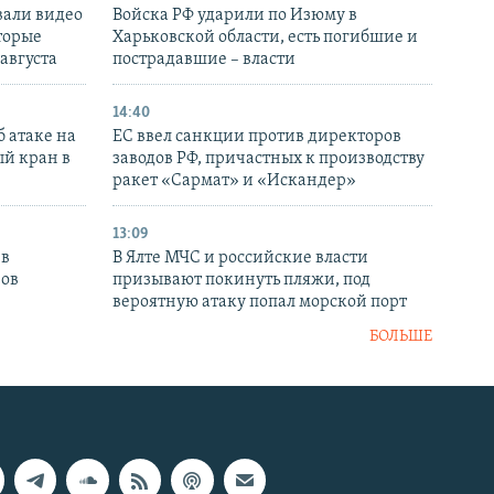
вали видео
Войска РФ ударили по Изюму в
торые
Харьковской области, есть погибшие и
 августа
пострадавшие – власти
14:40
 атаке на
ЕС ввел санкции против директоров
й кран в
заводов РФ, причастных к производству
ракет «Сармат» и «Искандер»
13:09
 в
В Ялте МЧС и российские власти
нов
призывают покинуть пляжи, под
вероятную атаку попал морской порт
БОЛЬШЕ