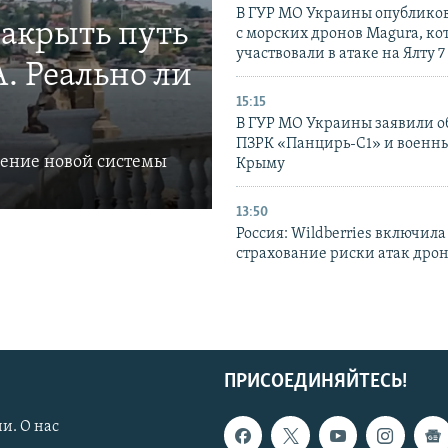
В ГУР МО Украины опублико
закрыть путь
с морских дронов Magura, ко
участвовали в атаке на Ялту 7
. Реально ли
15:15
В ГУР МО Украины заявили об
ПЗРК «Панцирь-С1» и военны
ление новой системы
Крыму
13:50
Россия: Wildberries включила
страхование риски атак дро
ПРИСОЕДИНЯЙТЕСЬ!
и. О нас