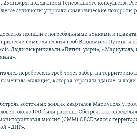
, 25 января, под зданием Генерального консульства Ро
Одессе активисты устроили символические похороны 
одесситов пришли с погребальными венками и плакат
 принесли символический гроб Владимира Путина и о
кой. Люди выкрикивали «Путин, умри», «Мариуполь, 
раина».
тались перебросить гроб через забор, на территорию к
 помешала милиция, которая охраняла здание, и люд
 обстрела восточных жилых кварталов Мариуполя утром
ловек, около 100 были ранены. Обстрел, как определи
мониторинговая миссия (СММ) ОБСЕ велся с территор
ой «ДНР».