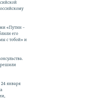
ссийской
российскому
ами «Путин –
блили его
мы с тобой» и
онсульства.
и решили
 24 января
ла
ии,