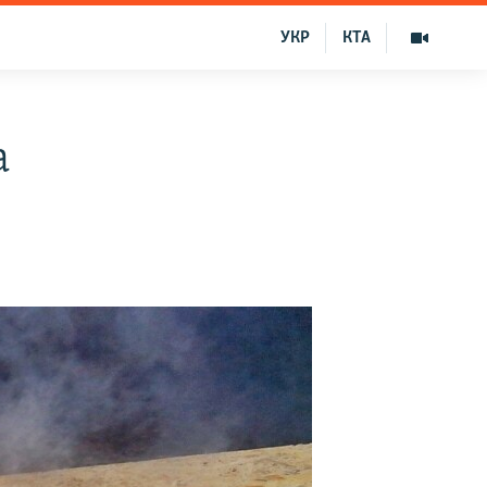
УКР
КТА
а