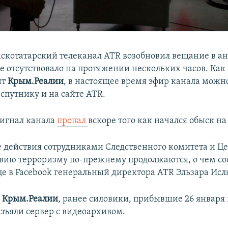
котатарский телеканал ATR возобновил вещание в а
ое отсутствовало на протяжении нескольких часов. Как
нт
Крым.Реалии
, в настоящее время эфир канала можн
спутнику и на сайте ATR.
игнал канала
пропал
вскоре того как начался обыск на
 действия сотрудниками Следственного комитета и Це
вию терроризму по-прежнему продолжаются, о чем с
це в Facebook генеральный директора ATR Эльзара Исл
и
Крым.Реалии
, ранее силовики, прибывшие 26 января 
изъяли сервер с видеоархивом.