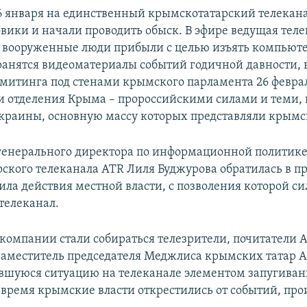
 января на единственный крымскотатарский телекан
вики и начали проводить обыск. В эфире ведущая тел
о вооруженные люди прибыли с целью изъять компьют
ранятся видеоматериалы событий годичной давности, в
митинга под стенами крымского парламента 26 февра
 отделения Крыма – пророссийскими силами и теми, 
Украины, основную массу которых представляли крымс
генерального директора по информационной политик
ского телеканала ATR Лиля Буджурова обратилась в п
дила действия местной власти, с позволения которой с
телеканал.
екомпании стали собираться телезрители, почитатели 
меститель председателя Меджлиса крымских татар 
вшуюся ситуацию на телеканале элементом запугива
же время крымские власти открестились от событий, пр