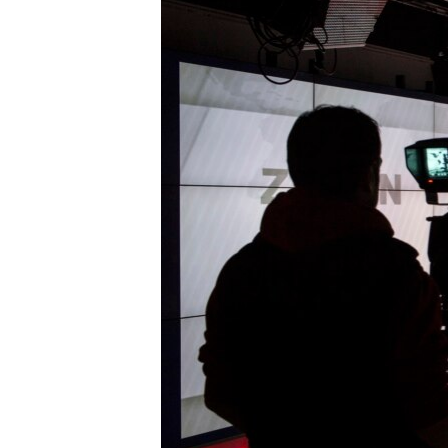
ПОБЕДИТЕЛЕЙ НЕ СУДЯТ?
КРЫМ.НЕПОКОРЕННЫЙ
ELIFBE
УКРАИНСКАЯ ПРОБЛЕМА КРЫМА