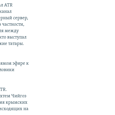
ал ATR
еканал
ерный сервер,
 частности,
ля между
кто выступал
кие татары.
е
рямом эфире к
иловики
АТR.
Ахтем Чийгоз
ния крымских
оисходящих на