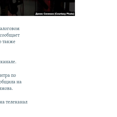
налоговом
 сообщает
о также
 канале.
нтра по
ообщила на
ямова.
на телеканал