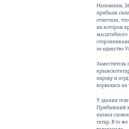
Напомним, 26
прибыли сило
отметила, чт
на котором х
масштабного 
сторонниками
за единство 
Заместитель 
крымскотатар
народу и осу
ворвались на 
У здания тел
Прибывший за
назвал сложи
татар. В то 