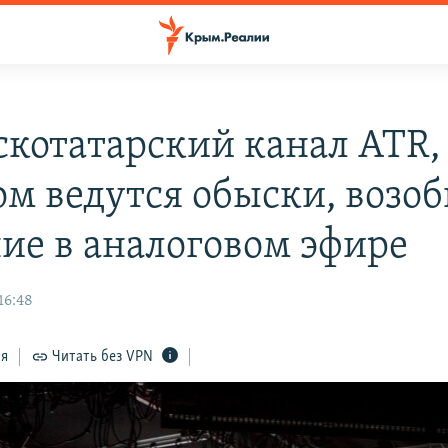
котатарский канал ATR,
ом ведутся обыски, возо
ие в аналоговом эфире
16:48
ся
Читать без VPN