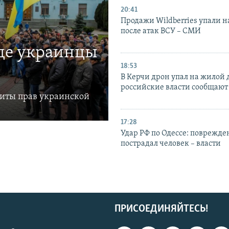
20:41
Продажи Wildberries упали н
после атак ВСУ – СМИ
где украинцы
18:53
В Керчи дрон упал на жилой 
российские власти сообщают
щиты прав украинской
17:28
Удар РФ по Одессе: поврежде
пострадал человек – власти
ПРИСОЕДИНЯЙТЕСЬ!