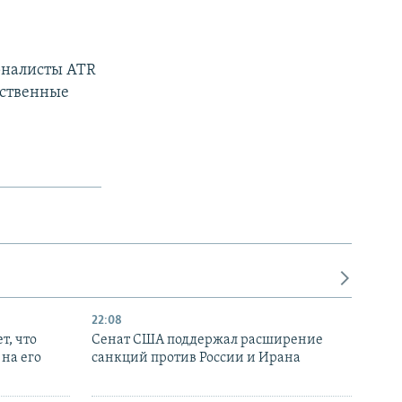
рналисты ATR
бственные
22:08
т, что
Сенат США поддержал расширение
на его
санкций против России и Ирана