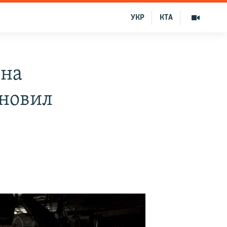
УКР
КТА
 на
бновил