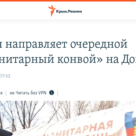
я направляет очередной
нитарный конвой» на До
07:52
ся
Читать без VPN