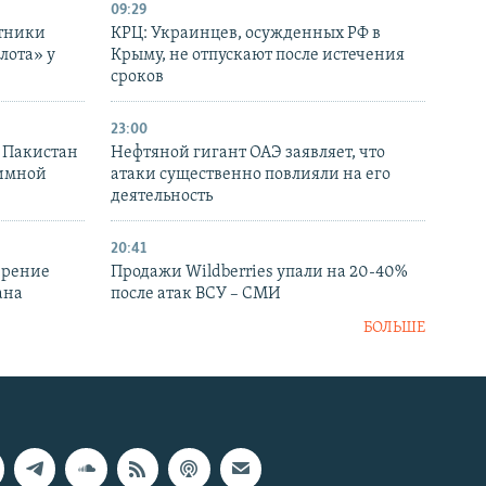
09:29
отники
КРЦ: Украинцев, осужденных РФ в
лота» у
Крыму, не отпускают после истечения
сроков
23:00
и Пакистан
Нефтяной гигант ОАЭ заявляет, что
аимной
атаки существенно повлияли на его
деятельность
20:41
ирение
Продажи Wildberries упали на 20-40%
ана
после атак ВСУ – СМИ
БОЛЬШЕ