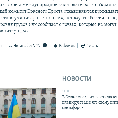
аинское и международное законодательство. Украина
й комитет Красного Креста отказываются принимат
 эти «гуманитарные конвои», потому что Россия не по
речня грузов или сообщает о грузах, которые не могут
манитарными.
ся
Читать без VPN
Follow us
Печать
НОВОСТИ
11:11
В Севастополе из-за отключе
планируют менять схему пит
светофоров