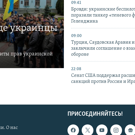
09:41
Бровди: украинские беспил
поразили танкер «теневого ф
Геленджика
где украинцы
09:00
Турция, Саудовская Аравия 
заключили соглашение о вз
щиты прав украинской
обороне
22:08
Сенат США поддержал расш
санкций против России и Ир
ПРИСОЕДИНЯЙТЕСЬ!
и. О нас