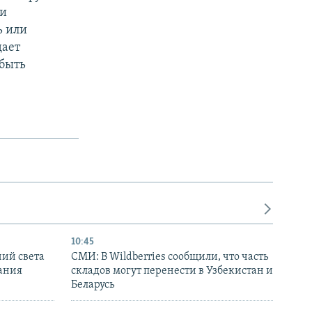
 и
ь или
дает
 быть
10:45
ний света
СМИ: В Wildberries сообщили, что часть
ания
складов могут перенести в Узбекистан и
Беларусь