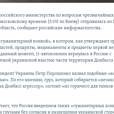
российского министерства по вопросам чрезвычайных
о московскому времени (5:00 по Киеву) отправилась из
 область, сообщают российские информагентства.
 «гуманитарный конвой», в котором, как утверждают п
ластей, продукты, медикаменты и предметы первой н
 данный момент, 11-автоколонна вернулась в Россию с
емой украинской властью части территории Донбасса 
езидент Украины Петр Порошенко назвал подобные «к
ю». По его мнению, груз, который собирается «незак
а Донбасс агрессор», состоит «из горючего для танков
.
чает, что Россия введением таких «гуманитарных кон
 грузами без согласия и разрешения украинской стор