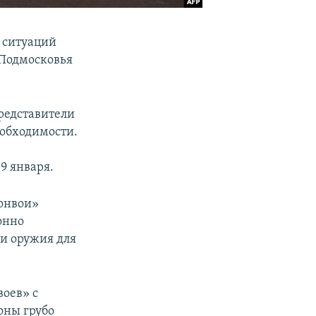
 ситуаций
 Подмосковья
редставители
еобходимости.
9 января.
онвои»
онно
 и оружия для
воев» с
оны грубо