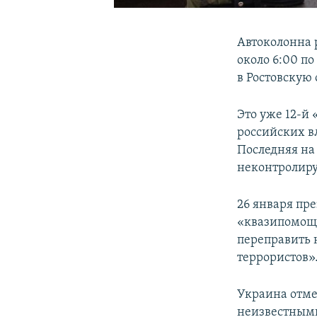
Автоколонна 
около 6:00 п
в Ростовскую
Это уже 12-й
российских в
Последняя на
неконтролиру
26 января пр
«квазипомощь
переправить н
террористов»
Украина отме
неизвестными