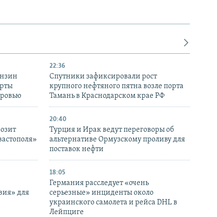
22:36
ензин
Спутники зафиксировали рост
ерты
крупного нефтяного пятна возле порта
оровью
Тамань в Краснодарском крае РФ
20:40
розит
Турция и Ирак ведут переговоры об
вастополя»
альтернативе Ормузскому проливу для
поставок нефти
18:05
Германия расследует «очень
вия» для
серьезные» инциденты около
украинского самолета и рейса DHL в
Лейпциге