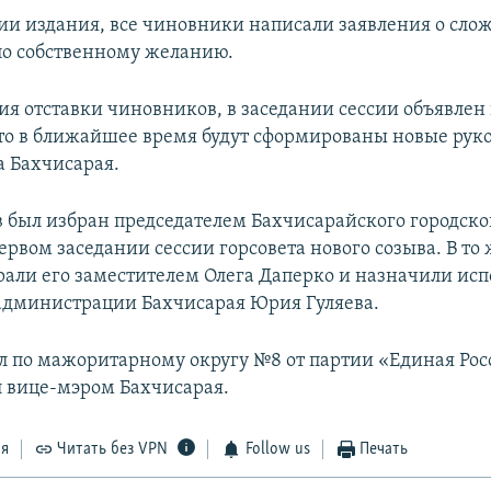
и издания, все чиновники написали заявления о сло
о собственному желанию.
ия отставки чиновников, в заседании сессии объявлен
то в ближайшее время будут сформированы новые рук
а Бахчисарая.
в был избран председателем Бахчисарайского городског
ервом заседании сессии горсовета нового созыва. В то
рали его заместителем Олега Даперко и назначили и
администрации Бахчисарая Юрия Гуляева.
л по мажоритарному округу №8 от партии «Единая Росс
л вице-мэром Бахчисарая.
ся
Читать без VPN
Follow us
Печать