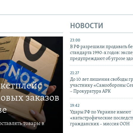
НОВОСТИ
23:00
В РФ разрешили продавать б
стандарта 1990-х годов: эксп
предупреждают об угрозе зд
21:27
До 10 лет лишения свободы г
ркетплейс
участнику «Самообороны Се
– Прокуратура АРК
овых заказов
19:42
ве
Удары РФ по Украине имеют
«катастрофические последст
ставлять товары в
гражданских – миссия ООН