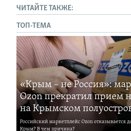
ЧИТАЙТЕ ТАКЖЕ:
ТОП-ТЕМА
«Крым – не Россия»: ма
Ozon прекратил прием н
на Крымском полуостро
Российский маркетплейс Ozon отказывается до
Крым? В чем причина?