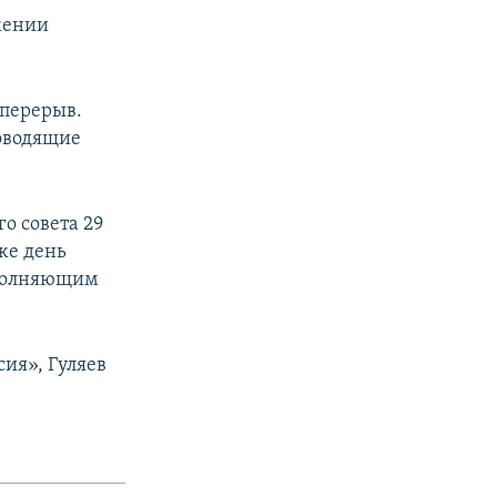
жении
 перерыв.
оводящие
о совета 29
 же день
сполняющим
ия», Гуляев