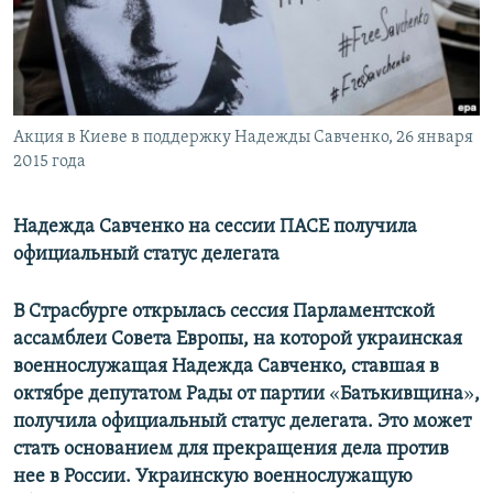
ПРИСОЕДИНЯЙТЕСЬ!
ПОБЕДИТЕЛЕЙ НЕ СУДЯТ?
КРЫМ.НЕПОКОРЕННЫЙ
ELIFBE
Акция в Киеве в поддержку Надежды Савченко, 26 января
УКРАИНСКАЯ ПРОБЛЕМА КРЫМА
2015 года
Все сайты RFE/RL
Надежда Савченко на сессии ПАСЕ получила
официальный статус делегата
В Страсбурге открылась сессия Парламентской
ассамблеи Совета Европы, на которой украинская
военнослужащая Надежда Савченко, ставшая в
октябре депутатом Рады от партии
«
Батькивщина
»
,
получила официальный статус делегата. Это может
стать основанием для прекращения дела против
нее в России. Украинскую военнослужащую