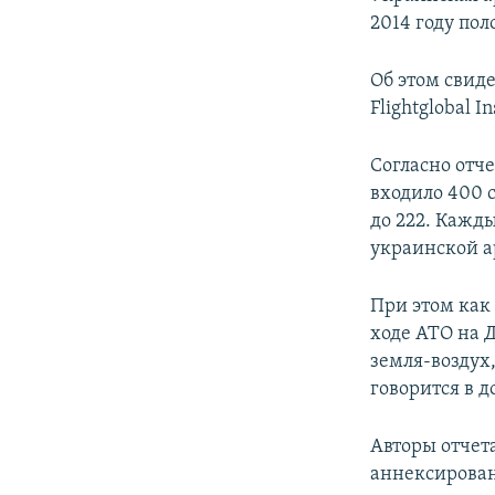
ПОБЕДИТЕЛЕЙ НЕ СУДЯТ?
2014 году пол
КРЫМ.НЕПОКОРЕННЫЙ
Об этом свид
ELIFBE
Flightglobal I
УКРАИНСКАЯ ПРОБЛЕМА КРЫМА
Согласно отче
входило 400 
до 222. Кажд
украинской 
При этом как
ходе АТО на Д
земля-воздух
говорится в д
Авторы отчета
аннексирован