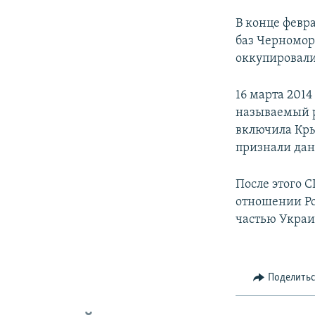
В конце февр
баз Черномор
оккупировали
16 марта 201
называемый р
включила Кры
признали дан
После этого 
отношении Ро
частью Укра
Поделить