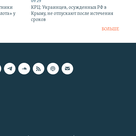
09:29
отники
КРЦ: Украинцев, осужденных РФ в
лота» у
Крыму, не отпускают после истечения
сроков
БОЛЬШЕ