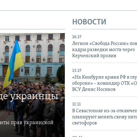
НОВОСТИ
16:27
Легион «Свобода России» по
кадры разведки моста через
Керченский пролив
13:27
«На Кинбурне армия РФ в гл
обороне» – командир ОТК «О
ВСУ Денис Носиков
где украинцы
11:11
В Севастополе из-за отключе
планируют менять схему пит
щиты прав украинской
светофоров