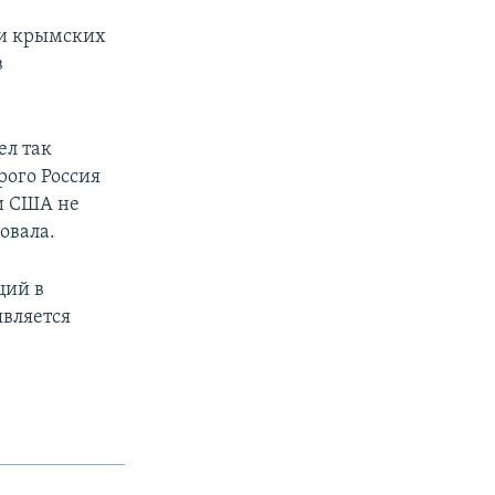
 и крымских
в
ел так
рого Россия
ни США не
овала.
ций в
является