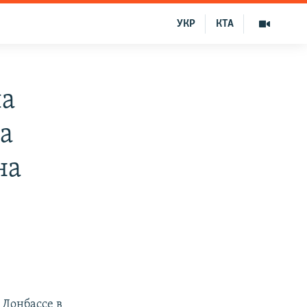
УКР
КТА
ла
а
на
 Донбассе в