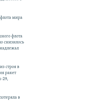
 флота мира
ушного флота
ло снизилось
инадлежал
з строя в
ия ракет
-29,
потеряла в