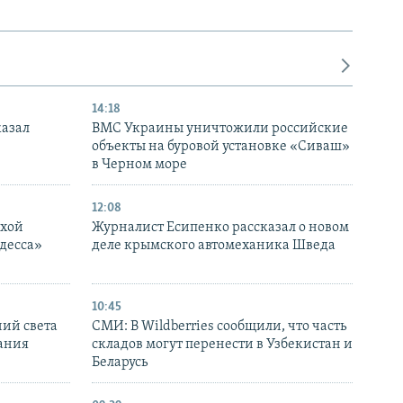
14:18
казал
ВМС Украины уничтожили российские
объекты на буровой установке «Сиваш»
в Черном море
12:08
ухой
Журналист Есипенко рассказал о новом
десса»
деле крымского автомеханика Шведа
10:45
ний света
СМИ: В Wildberries сообщили, что часть
ания
складов могут перенести в Узбекистан и
Беларусь