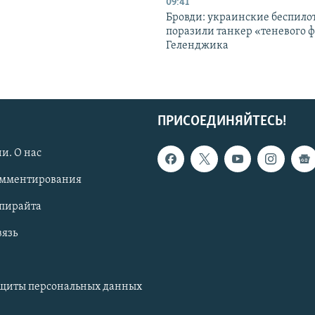
09:41
Бровди: украинские беспил
поразили танкер «теневого ф
Геленджика
ПРИСОЕДИНЯЙТЕСЬ!
и. О нас
омментирования
опирайта
вязь
ащиты персональных данных