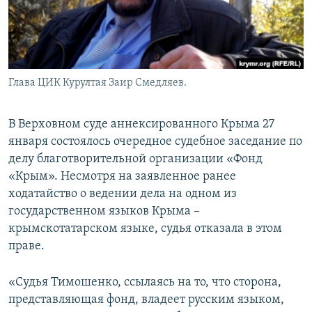
ПРИСОЕДИНЯЙТЕСЬ!
ПОБЕДИТЕЛЕЙ НЕ СУДЯТ?
КРЫМ.НЕПОКОРЕННЫЙ
ELIFBE
Глава ЦИК Курултая Заир Смедляев.
УКРАИНСКАЯ ПРОБЛЕМА КРЫМА
Все сайты RFE/RL
В Верховном суде аннексированного Крыма 27
января состоялось очередное судебное заседание по
делу благотворительной организации «Фонд
«Крым». Несмотря на заявленное ранее
ходатайство о ведении дела на одном из
государственном языков Крыма –
крымскотатарском языке, судья отказала в этом
праве.
«Судья Тимошенко, ссылаясь на то, что сторона,
представляющая фонд, владеет русским языком,