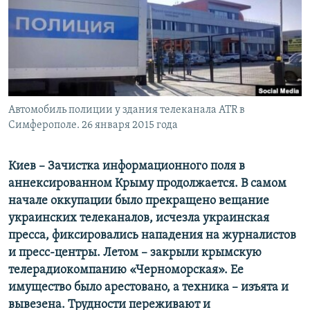
ПРИСОЕДИНЯЙТЕСЬ!
ПОБЕДИТЕЛЕЙ НЕ СУДЯТ?
КРЫМ.НЕПОКОРЕННЫЙ
ELIFBE
УКРАИНСКАЯ ПРОБЛЕМА КРЫМА
Все сайты RFE/RL
Автомобиль полиции у здания телеканала ATR в
Симферополе. 26 января 2015 года
Киев – Зачистка информационного поля в
аннексированном Крыму продолжается. В самом
начале оккупации было прекращено вещание
украинских телеканалов, исчезла украинская
пресса, фиксировались нападения на журналистов
и пресс-центры. Летом – закрыли крымскую
телерадиокомпанию «Черноморская». Ее
имущество было арестовано, а техника – изъята и
вывезена. Трудности переживают и