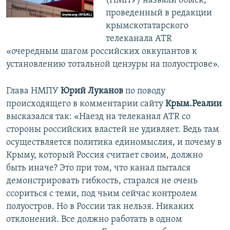
(НМПУ) назвали обыск,
проведенный в редакции
крымскотатарского
телеканала ATR
«очередным шагом российских оккупантов к
установлению тотальной цензуры на полуострове».
Глава НМПУ
Юрий Луканов
по поводу
происходящего в комментарии сайту
Крым.Реалии
высказался так: «Наезд на телеканал ATR со
стороны российских властей не удивляет. Ведь там
осуществляется политика единомыслия, и почему в
Крыму, который Россия считает своим, должно
быть иначе? Это при том, что канал пытался
демонстрировать гибкость, старался не очень
ссориться с теми, под чьим сейчас контролем
полуостров. Но в России так нельзя. Никаких
отклонений. Все должно работать в одном