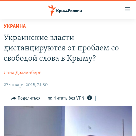
Доступность
ссылки
Вернуться
УКРАИНА
к
НОВОСТИ
Украинские власти
основному
СПЕЦПРОЕКТЫ
содержанию
дистанцируются от проблем со
ВОДА
Вернутся
ГРУЗ 200
свободой слова в Крыму?
к
ИСТОРИЯ
КАРТА ВОЕННЫХ ОБЪЕКТОВ КРЫМА
главной
Лана Долленберг
ЕЩЕ
11 ЛЕТ ОККУПАЦИИ КРЫМА. 11 ИСТОРИЙ СОПРОТИВЛЕНИЯ
навигации
Вернутся
27 января 2015, 21:50
РАДІО СВОБОДА
ИНТЕРАКТИВ
к
КАК ОБОЙТИ БЛОКИРОВКУ
ИНФОГРАФИКА
Поделиться
Читать без VPN
поиску
ТЕЛЕПРОЕКТ КРЫМ.РЕАЛИИ
Українською
СОВЕТЫ ПРАВОЗАЩИТНИКОВ
Qırımtatar
ПРОПАВШИЕ БЕЗ ВЕСТИ