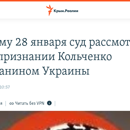
му 28 января суд рассмо
 признании Кольченко
анином Украины
20:57
ся
Читать без VPN