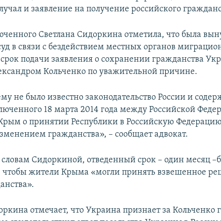
олучал и заявление на получение российского гражданс
юченного Светлана Сидоркина отметила, что была вы
 суд в связи с бездействием местных органов миграци
, срок подачи заявления о сохранении гражданства Ук
ксандром Кольченко по уважительной причине.
ему не было известно законодательство России и соде
ключенного 18 марта 2014 года между Российской Феде
Крым о принятии Республики в Российскую Федерацию 
изменением гражданства», – сообщает адвокат.
о словам Сидоркиной, отведенный срок – один месяц –
, чтобы жители Крыма «могли принять взвешенное ре
анства».
оркина отмечает, что Украина признает за Кольченко 