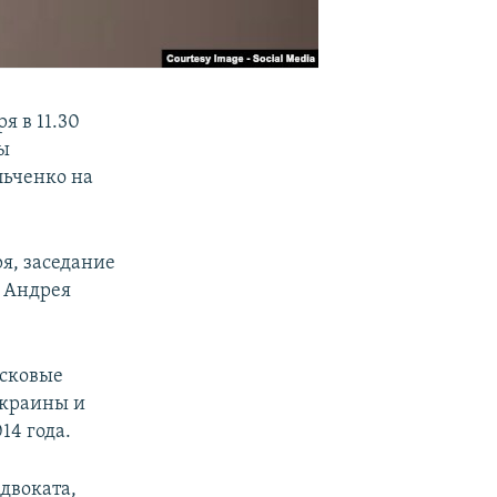
я в 11.30
ны
льченко на
я, заседание
и Андрея
исковые
Украины и
14 года.
двоката,