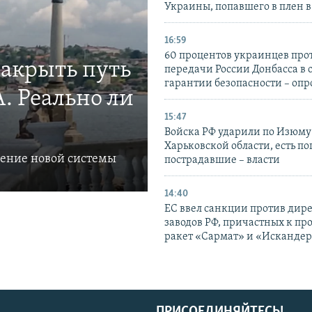
Украины, попавшего в плен 
16:59
60 процентов украинцев про
закрыть путь
передачи России Донбасса в 
гарантии безопасности – опр
. Реально ли
15:47
Войска РФ ударили по Изюму
Харьковской области, есть п
ление новой системы
пострадавшие – власти
14:40
ЕС ввел санкции против дир
заводов РФ, причастных к пр
ракет «Сармат» и «Исканде