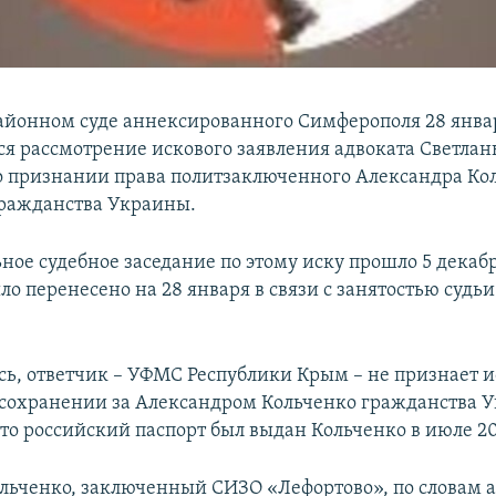
айонном суде аннексированного Симферополя 28 январ
тся рассмотрение искового заявления адвоката Светла
 признании права политзаключенного Александра Ко
ражданства Украины.
ное судебное заседание по этому иску прошло 5 декабр
ло перенесено на 28 января в связи с занятостью судь
сь, ответчик – УФМС Республики Крым – не признает 
 сохранении за Александром Кольченко гражданства 
то российский паспорт был выдан Кольченко в июле 20
льченко, заключенный СИЗО «Лефортово», по словам а