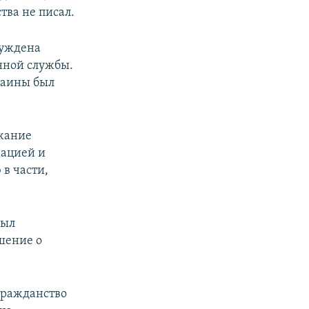
тва не писал.
нуждена
онной службы.
раины был
ржание
рацией и
в части,
был
шение о
гражданство