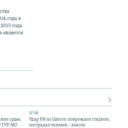
ства
14 года в
2015 года.
а является
17:28
ние судье,
Удар РФ по Одессе: поврежден стадион,
у ГУР МО
пострадал человек – власти