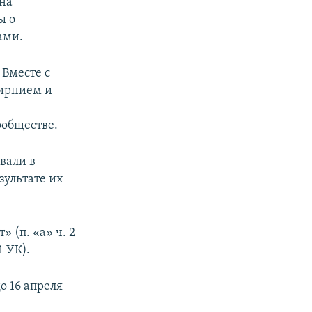
 на
ы о
ами.
 Вместе с
ирнием и
ообществе.
вали в
зультате их
 (п. «а» ч. 2
4 УК).
о 16 апреля