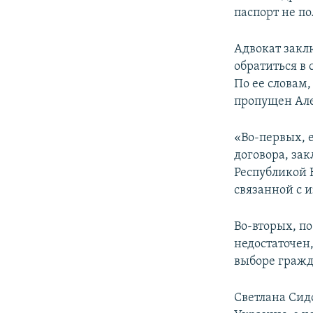
паспорт не п
Адвокат закл
обратиться в
По ее словам
пропущен Але
«Во-первых, 
договора, за
Республикой 
связанной с 
Во-вторых, п
недостаточен
выборе гражд
Светлана Сид