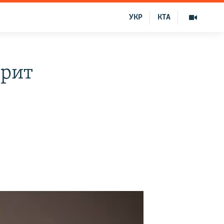
УКР
КТА
трит