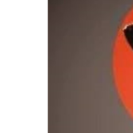
ПОБЕДИТЕЛЕЙ НЕ СУДЯТ?
КРЫМ.НЕПОКОРЕННЫЙ
ELIFBE
УКРАИНСКАЯ ПРОБЛЕМА КРЫМА