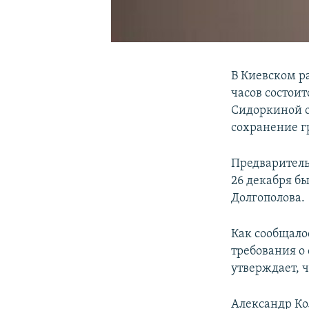
В Киевском р
часов состои
Сидоркиной о
сохранение г
Предваритель
26 декабря бы
Долгополова.
Как сообщало
требования о
утверждает, ч
Александр Ко