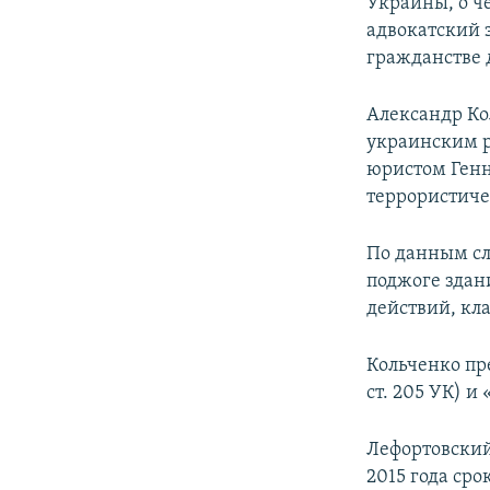
Украины, о че
адвокатский 
гражданстве 
Александр К
украинским 
юристом Генн
террористиче
По данным сл
поджоге здан
действий, кл
Кольченко пр
ст. 205 УК) и
Лефортовский
2015 года ср