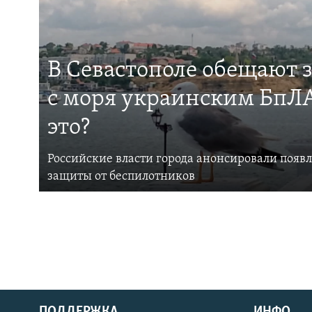
В Севастополе обещают 
с моря украинским БпЛА
это?
Российские власти города анонсировали появ
защиты от беспилотников