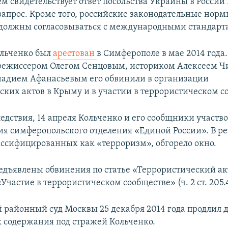
м свидетельствует ответ посольства Украины в России
запрос. Кроме того, российские законодательные норм
должны согласовываться с международными стандарт
ольченко был
арестован
в Симферополе в мае 2014 года.
режиссером Олегом Сенцовым, историком Алексеем Ч
адием Афанасьевым его обвинили в организации
ских актов в Крыму и в участии в террористическом с
едствия, 14 апреля Кольченко и его сообщники участво
ия симферопольского отделения «Единой России». В ре
ассифицированных как «терроризм», обгорело окно.
едъявлены обвинения по статье «Террористический акт»
 «Участие в террористическом сообществе» (ч. 2 ст. 205.
 районный суд Москвы 25 декабря 2014 года продлил д
ок содержания под стражей Кольченко.