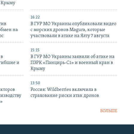
в Крыму
16:22
тив
В ГУР МО Украины опубликовали видео
обмен на
с морских дронов Magura, которые
ос
участвовали в атаке на Ялту 7 августа
15:15
 в
В ГУР МО Украины заявили об атаке на
огибшие и
ПЗРК «Панцирь-С1» и военный кран в
Крыму
13:50
екторов
Россия: Wildberries включила в
оизводству
страхование риски атак дронов
р»
БОЛЬШЕ