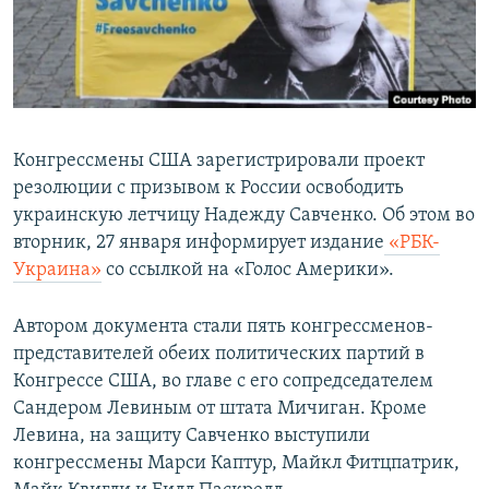
ПРИСОЕДИНЯЙТЕСЬ!
ПОБЕДИТЕЛЕЙ НЕ СУДЯТ?
КРЫМ.НЕПОКОРЕННЫЙ
ELIFBE
УКРАИНСКАЯ ПРОБЛЕМА КРЫМА
Конгрессмены США зарегистрировали проект
Все сайты RFE/RL
резолюции с призывом к России освободить
украинскую летчицу Надежду Савченко. Об этом во
вторник, 27 января информирует издание
«РБК-
Украина»
со ссылкой на «Голос Америки».
Автором документа стали пять конгрессменов-
представителей обеих политических партий в
Конгрессе США, во главе с его сопредседателем
Сандером Левиным от штата Мичиган. Кроме
Левина, на защиту Савченко выступили
конгрессмены Марси Каптур, Майкл Фитцпатрик,