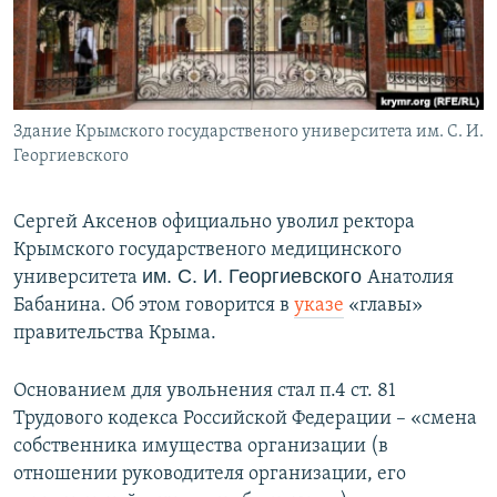
ПРИСОЕДИНЯЙТЕСЬ!
ПОБЕДИТЕЛЕЙ НЕ СУДЯТ?
КРЫМ.НЕПОКОРЕННЫЙ
ELIFBE
Здание Крымского государственого университета им. С. И.
УКРАИНСКАЯ ПРОБЛЕМА КРЫМА
Георгиевского
Все сайты RFE/RL
Сергей Аксенов официально уволил ректора
Крымского государственого медицинского
им. С. И. Георгиевского
университета
Анатолия
Бабанина. Об этом говорится в
указе
«главы»
правительства Крыма.
Основанием для увольнения стал п.4 ст. 81
Трудового кодекса Российской Федерации – «смена
собственника имущества организации (в
отношении руководителя организации, его