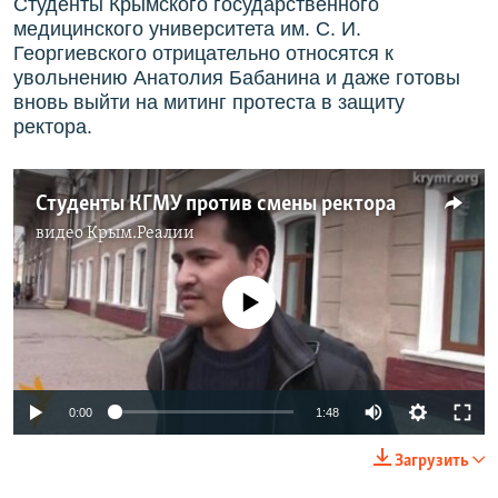
Студенты Крымского государственного
медицинского университета им. С. И.
Георгиевского отрицательно относятся к
увольнению Анатолия Бабанина и даже готовы
вновь выйти на митинг протеста в защиту
ректора.
Студенты КГМУ против смены ректора
видео
Крым.Реалии
No media source currently available
0:00
1:48
Загрузить