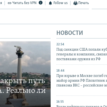
ся
Читать без VPN
Follow us
Печать
НОВОСТИ
22:54
Под санкции США попали ку
генералы и компании, связа
поставками оружия из РФ
18:44
При взрыве в Москве погиб г
закрыть путь
майор армии РФ Плохотнюк и
главкома ВКС – российские 
. Реально ли
16:55