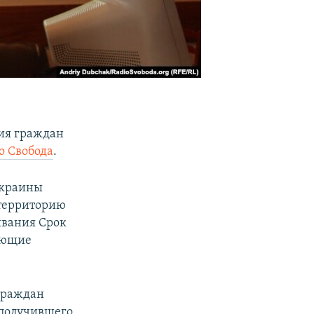
ия граждан
о Свобода
.
Украины
 территорию
ывания Срок
ующие
 граждан
 получившего