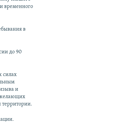
и временного
ебывания в
сии до 90
х силах
альным
изыва и
, желающих
й территории.
зации.