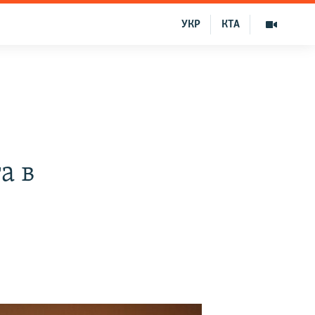
УКР
КТА
а в