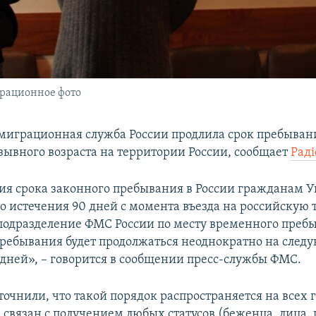
рационное фото
миграционная служба России продлила срок пребыван
ывного возраста на территории России, сообщает
Раді
ия срока законного пребывания в России гражданам 
о истечения 90 дней с момента въезда на российскую
 подразделение ФМС России по месту временного преб
ребывания будет продолжаться неоднократно на след
 дней», – говорится в сообщении пресс-службы ФМС.
точнили, что такой порядок распространяется на всех
 связан с получением любых статусов (беженца, лица,