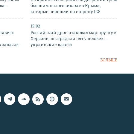
Ормузском
В Украине сообщили о подозрении трем
ва –
бывшим налоговикам из Крыма,
которые перешли на сторону РФ
15:02
тавить
Российский дрон атаковал маршрутку в
Херсоне, пострадали пять человек –
 запасов –
украинские власти
БОЛЬШЕ