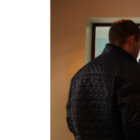
ПОБЕДИТЕЛЕЙ НЕ СУДЯТ?
КРЫМ.НЕПОКОРЕННЫЙ
ELIFBE
УКРАИНСКАЯ ПРОБЛЕМА КРЫМА