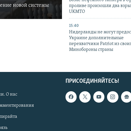
Возле нефтяного танкера в 
ление новой системы
проливе произошли два взры
UKMTO
15:40
Нидерланды не могут предос
Украине дополнительные
перехватчики Patriot из своих
Минобороны страны
ПРИСОЕДИНЯЙТЕСЬ!
и. О нас
омментирования
опирайта
вязь