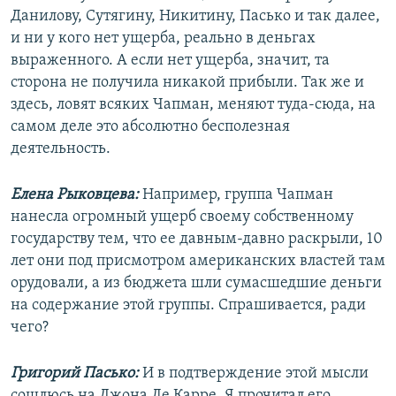
Данилову, Сутягину, Никитину, Пасько и так далее,
и ни у кого нет ущерба, реально в деньгах
выраженного. А если нет ущерба, значит, та
сторона не получила никакой прибыли. Так же и
здесь, ловят всяких Чапман, меняют туда-сюда, на
самом деле это абсолютно бесполезная
деятельность.
Елена Рыковцева:
Например, группа Чапман
нанесла огромный ущерб своему собственному
государству тем, что ее давным-давно раскрыли, 10
лет они под присмотром американских властей там
орудовали, а из бюджета шли сумасшедшие деньги
на содержание этой группы. Спрашивается, ради
чего?
Григорий Пасько:
И в подтверждение этой мысли
сошлюсь на Джона Ле Карре. Я прочитал его