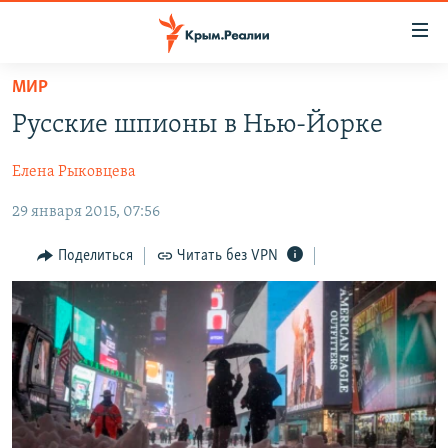
Доступность
ссылки
Вернуться
МИР
к
НОВОСТИ
Русские шпионы в Нью-Йорке
основному
СПЕЦПРОЕКТЫ
содержанию
Елена Рыковцева
ВОДА
Вернутся
ГРУЗ 200
к
29 января 2015, 07:56
ИСТОРИЯ
КАРТА ВОЕННЫХ ОБЪЕКТОВ КРЫМА
главной
ЕЩЕ
11 ЛЕТ ОККУПАЦИИ КРЫМА. 11 ИСТОРИЙ СОПРОТИВЛЕНИЯ
навигации
Поделиться
Читать без VPN
Вернутся
РАДІО СВОБОДА
ИНТЕРАКТИВ
к
КАК ОБОЙТИ БЛОКИРОВКУ
ИНФОГРАФИКА
поиску
ТЕЛЕПРОЕКТ КРЫМ.РЕАЛИИ
Українською
СОВЕТЫ ПРАВОЗАЩИТНИКОВ
Qırımtatar
ПРОПАВШИЕ БЕЗ ВЕСТИ