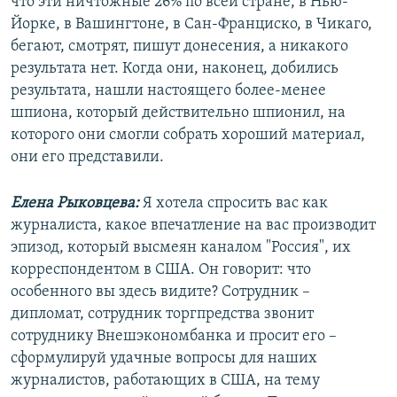
что эти ничтожные 26% по всей стране, в Нью-
Йорке, в Вашингтоне, в Сан-Франциско, в Чикаго,
бегают, смотрят, пишут донесения, а никакого
результата нет. Когда они, наконец, добились
результата, нашли настоящего более-менее
шпиона, который действительно шпионил, на
которого они смогли собрать хороший материал,
они его представили.
Елена Рыковцева:
Я хотела спросить вас как
журналиста, какое впечатление на вас производит
эпизод, который высмеян каналом "Россия", их
корреспондентом в США. Он говорит: что
особенного вы здесь видите? Сотрудник –
дипломат, сотрудник торгпредства звонит
сотруднику Внешэкономбанка и просит его –
сформулируй удачные вопросы для наших
журналистов, работающих в США, на тему