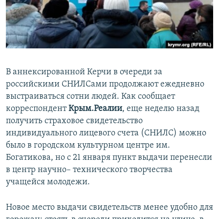
ПРИСОЕДИНЯЙТЕСЬ!
ПОБЕДИТЕЛЕЙ НЕ СУДЯТ?
КРЫМ.НЕПОКОРЕННЫЙ
ELIFBE
УКРАИНСКАЯ ПРОБЛЕМА КРЫМА
В аннексированной Керчи в очереди за
Все сайты RFE/RL
российскими СНИЛСами продолжают ежедневно
выстраиваться сотни людей. Как сообщает
корреспондент
Крым.Реалии
, еще неделю назад
получить страховое свидетельство
индивидуального лицевого счета (СНИЛС) можно
было в городском культурном центре им.
Богатикова, но с 21 января пункт выдачи перенесли
в центр научно– технического творчества
учащейся молодежи.
Новое место выдачи свидетельств менее удобно для