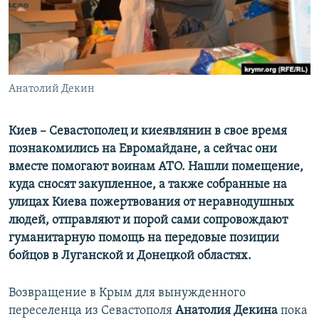
ПРИСОЕДИНЯЙТЕСЬ!
ПОБЕДИТЕЛЕЙ НЕ СУДЯТ?
КРЫМ.НЕПОКОРЕННЫЙ
ELIFBE
Анатолий Декин
УКРАИНСКАЯ ПРОБЛЕМА КРЫМА
Все сайты RFE/RL
Киев – Севастополец и киеявлянин в свое время
познакомились на Евромайдане, а сейчас они
вместе помогают воинам АТО. Нашли помещение,
куда сносят закупленное, а также собранные на
улицах Киева пожертвования от неравнодушных
людей, отправляют и порой сами сопровождают
гуманитарную помощь на передовые позиции
бойцов в Луганской и Донецкой областях.
Возвращение в Крым для вынужденного
переселенца из Севастополя
Анатолия Декина
пока