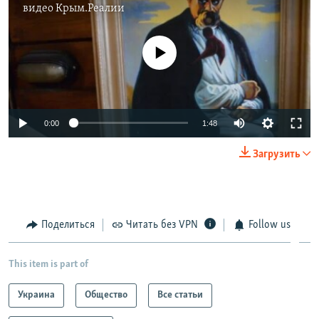
видео
Крым.Реалии
No media source currently available
0:00
1:48
Загрузить
Поделиться
Читать без VPN
Follow us
This item is part of
Украина
Общество
Все статьи