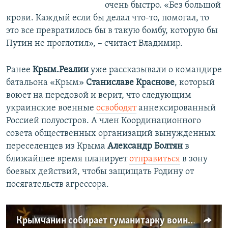
очень быстро. «Без большой
крови. Каждый если бы делал что-то, помогал, то
это все превратилось бы в такую бомбу, которую бы
Путин не проглотил», – считает Владимир.
Ранее
Крым.Реалии
уже рассказывали о командире
батальона «Крым»
Станиславе Краснове
, который
воюет на передовой и верит, что следующим
украинские военные
освободят
аннексированный
Россией полуостров. А член Координационного
совета общественных организаций вынужденных
переселенцев из Крыма
Александр Болтян
в
ближайшее время планирует
отправиться
в зону
боевых действий, чтобы защищать Родину от
посягательств агрессора.
Крымчанин собирает гуманитарку воинам АТО