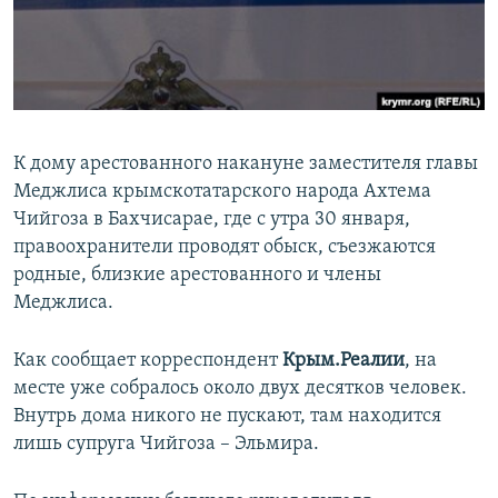
ПРИСОЕДИНЯЙТЕСЬ!
ПОБЕДИТЕЛЕЙ НЕ СУДЯТ?
КРЫМ.НЕПОКОРЕННЫЙ
ELIFBE
УКРАИНСКАЯ ПРОБЛЕМА КРЫМА
К дому арестованного накануне заместителя главы
Все сайты RFE/RL
Меджлиса крымскотатарского народа Ахтема
Чийгоза в Бахчисарае, где с утра 30 января,
правоохранители проводят обыск, съезжаются
родные, близкие арестованного и члены
Меджлиса.
Как сообщает корреспондент
Крым.Реалии
, на
месте уже собралось около двух десятков человек.
Внутрь дома никого не пускают, там находится
лишь супруга Чийгоза – Эльмира.