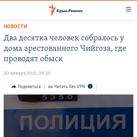
Доступность
ссылки
Вернуться
НОВОСТИ
к
НОВОСТИ
Два десятка человек собралось у
основному
СПЕЦПРОЕКТЫ
содержанию
дома арестованного Чийгоза, где
ВОДА
Вернутся
ГРУЗ 200
проводят обыск
к
ИСТОРИЯ
КАРТА ВОЕННЫХ ОБЪЕКТОВ КРЫМА
главной
30 января 2015, 08:20
ЕЩЕ
11 ЛЕТ ОККУПАЦИИ КРЫМА. 11 ИСТОРИЙ СОПРОТИВЛЕНИЯ
навигации
Вернутся
Поделиться
Читать без VPN
РАДІО СВОБОДА
ИНТЕРАКТИВ
к
КАК ОБОЙТИ БЛОКИРОВКУ
ИНФОГРАФИКА
поиску
ТЕЛЕПРОЕКТ КРЫМ.РЕАЛИИ
Українською
СОВЕТЫ ПРАВОЗАЩИТНИКОВ
Qırımtatar
ПРОПАВШИЕ БЕЗ ВЕСТИ