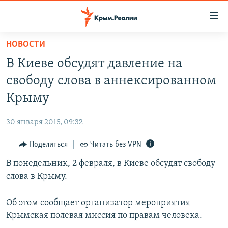
Доступность
ссылки
Вернуться
НОВОСТИ
к
НОВОСТИ
В Киеве обсудят давление на
основному
СПЕЦПРОЕКТЫ
содержанию
свободу слова в аннексированном
ВОДА
Вернутся
ГРУЗ 200
Крыму
к
ИСТОРИЯ
КАРТА ВОЕННЫХ ОБЪЕКТОВ КРЫМА
главной
30 января 2015, 09:32
ЕЩЕ
11 ЛЕТ ОККУПАЦИИ КРЫМА. 11 ИСТОРИЙ СОПРОТИВЛЕНИЯ
навигации
Вернутся
Поделиться
Читать без VPN
РАДІО СВОБОДА
ИНТЕРАКТИВ
к
В понедельник, 2 февраля, в Киеве обсудят свободу
КАК ОБОЙТИ БЛОКИРОВКУ
ИНФОГРАФИКА
поиску
слова в Крыму.
ТЕЛЕПРОЕКТ КРЫМ.РЕАЛИИ
Українською
СОВЕТЫ ПРАВОЗАЩИТНИКОВ
Об этом сообщает организатор мероприятия –
Qırımtatar
Крымская полевая миссия по правам человека.
ПРОПАВШИЕ БЕЗ ВЕСТИ