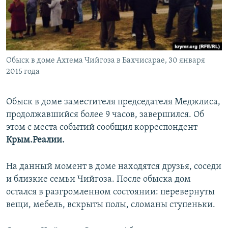
ПРИСОЕДИНЯЙТЕСЬ!
ПОБЕДИТЕЛЕЙ НЕ СУДЯТ?
КРЫМ.НЕПОКОРЕННЫЙ
ELIFBE
Обыск в доме Ахтема Чийгоза в Бахчисарае, 30 января
УКРАИНСКАЯ ПРОБЛЕМА КРЫМА
2015 года
Все сайты RFE/RL
Обыск в доме заместителя председателя Меджлиса,
продолжавшийся более 9 часов, завершился. Об
этом с места событий сообщил корреспондент
Крым.Реалии.
На данный момент в доме находятся друзья, соседи
и близкие семьи Чийгоза. После обыска дом
остался в разгромленном состоянии: перевернуты
вещи, мебель, вскрыты полы, сломаны ступеньки.