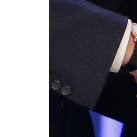
ПОБЕДИТЕЛЕЙ НЕ СУДЯТ?
КРЫМ.НЕПОКОРЕННЫЙ
ELIFBE
УКРАИНСКАЯ ПРОБЛЕМА КРЫМА