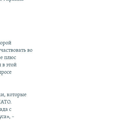
торой
частвовать во
ре плюс
 в этой
просе
ми, которые
НАТО.
ада с
са», –