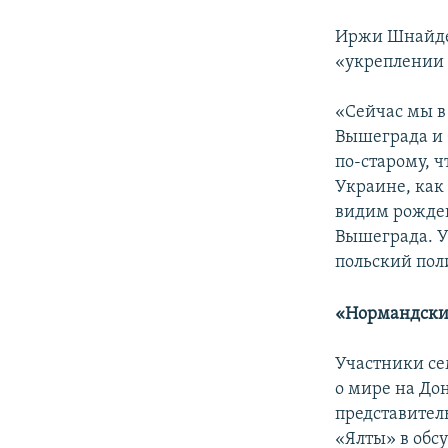
Иржи Шнайдер
«укреплении 
«Сейчас мы в
Вышеграда и 
по-старому, ч
Украине, как
видим рожден
Вышеграда. У
польский пол
«
Нормандски
Участники се
о мире на Дон
представител
«Ялты» в обс