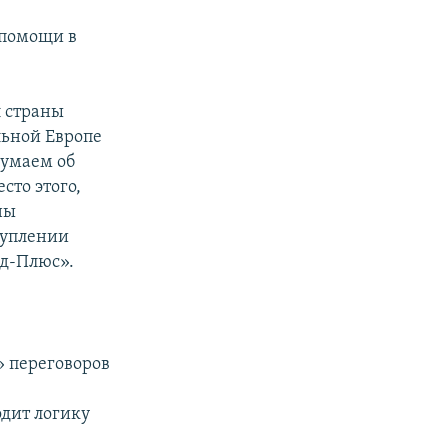
 помощи в
л страны
льной Европе
думаем об
сто этого,
ны
туплении
д-Плюс».
 переговоров
одит логику