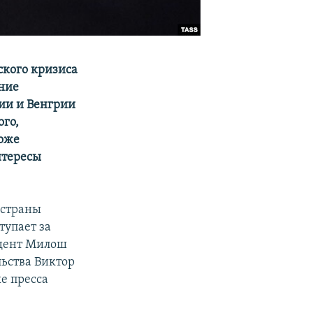
ского кризиса
ние
ии и Венгрии
ого,
тоже
нтересы
 страны
тупает за
идент Милош
льства Виктор
е пресса