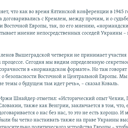
яет, что как во время Ялтинской конференции в 1945 
а договаривались с Кремлем, между прочим, и о судьб
и Восточной Европы, так, по его мнению, «нормандск
итывает мнение непосредственных соседей Украины –
членов Вышеградской четверки не принимает участия 
 процессе. Сегодня мы видим определенную секретнос
розрачности в «нормандском формате». Но там говорят 
и о безопасности Восточной и Центральной Европы. Мы
ие темы о будущем там идет речь», – сказал Коваль.
Иржи Шнайдер отметил: «Исторический опыт Чехии, 
Словакии, также как Венгрии, заключается в том, что, 
договаривается о нас без нас, то это не есть хорошо. 
были бы четко настаивать также на праве Украины вы
относительно политического устройства Европы – что