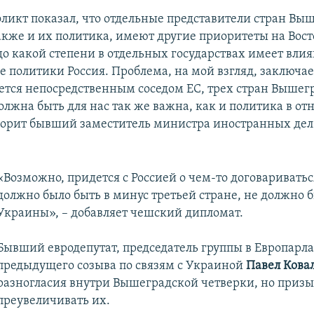
ликт показал, что отдельные представители стран Вы
акже и их политика, имеют другие приоритеты на Вост
до какой степени в отдельных государствах имеет вли
 политики Россия. Проблема, на мой взгляд, заключает
ется непосредственным соседом ЕС, трех стран Вышег
должна быть для нас так же важна, как и политика в о
оворит бывший заместитель министра иностранных де
«Возможно, придется с Россией о чем-то договариваться
должно было быть в минус третьей стране, не должно б
Украины», – добавляет чешский дипломат.
Бывший евродепутат, председатель группы в Европарл
предыдущего созыва по связям с Украиной
Павел Кова
разногласия внутри Вышеградской четверки, но призы
преувеличивать их.