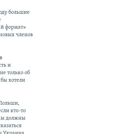
году большие
е
ий формат»
 новых членов
в
ть и
не только об
 бы хотели
Польши,
если кто-то
И мы должны
сказаться
бы Украина