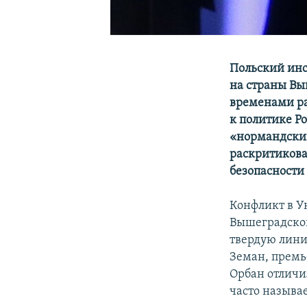
Польский инс
на страны Вы
временами ра
к политике Р
«нормандский
раскритикова
безопасности
Конфликт в У
Вышеградской
твердую лини
Земан, премь
Орбан отличи
часто называ