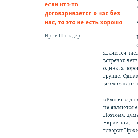
если кто-то
договаривается о нас без
нас, то это не есть хорошо
Иржи Шнайдер
являются чле
встречах четв
один», а пор
группе. Одна
возможного 
«Вышеград не
не являются е
Поэтому, дум
Украиной, а п
говорит Ирж