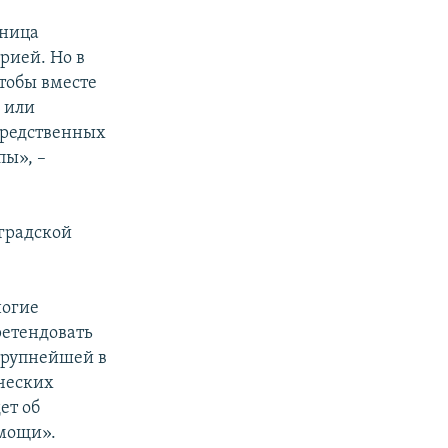
зница
рией. Но в
чтобы вместе
ы или
средственных
пы», –
еградской
ногие
ретендовать
крупнейшей в
яческих
ет об
омощи».