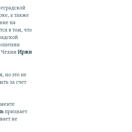
шеградской
оке, а также
яние на
ся в том, что
радской
тношении
л Чехии
Иржи
, но это не
ыть за счет
аменте
ль
признает
вает не