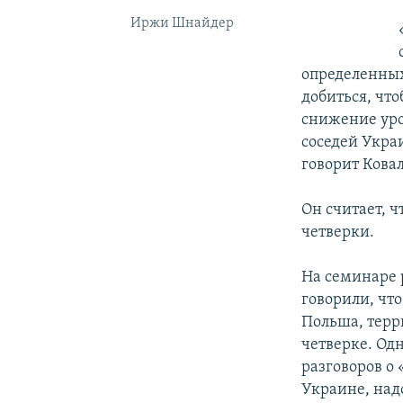
Иржи Шнайдер
определенных
добиться, чт
снижение уро
соседей Украи
говорит Ковал
Он считает, 
четверки.
На семинаре 
говорили, чт
Польша, терр
четверке. Од
разговоров о 
Украине, над