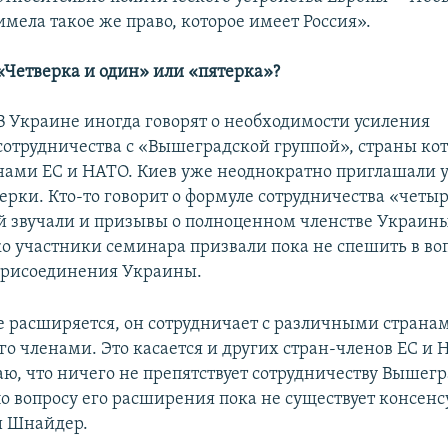
имела такое же право, которое имеет Россия».
«Четверка
и один» или «пятерка»?
В Украине иногда говорят о необходимости усиления
сотрудничества с «Вышеградской группой», страны ко
нами ЕС и НАТО. Киев уже неоднократно приглашали у
ерки. Кто-то говорит о формуле сотрудничества «четы
ой звучали и призывы о полноценном членстве Украины
ко участники семинара призвали пока не спешить в во
присоединения Украины.
 расширяется, он сотрудничает с различными страна
го членами. Это касается и других стран-членов ЕС и 
аю, что ничего не препятствует сотрудничеству Вышегр
о вопросу его расширения пока не существует консенсу
и Шнайдер.