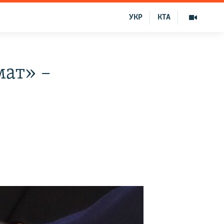
УКР
КТА
ат» –