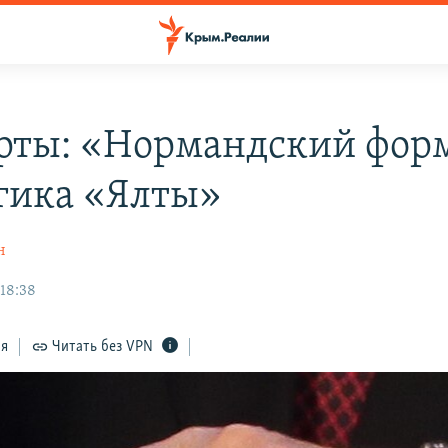
рты: «Нормандский форм
огика «Ялты»
н
 18:38
ся
Читать без VPN