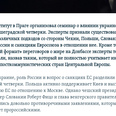
титут в Праге организовал семинар о влиянии украин
шеградской четверки. Эксперты признали существова
зличных подходов со стороны Чехии, Польши, Словак
оссии и санкциям Евросоюза в отношении нее. Кроме т
 формат» переговоров о мире на Донбассе эксперты 
ли, назвав таким, который не полностью учитывает и
 посткоммунистических стран Центральной Европы.
краине, роль России и вопрос о санкциях ЕС разделили
 четверки. Польша активно поддерживает Киев и выс
ю ЕС по отношению к Москве. Однако чешский през
ер Словакии Роберт Фицо и глава венгерского правите
лись довольно противоречивыми заявлениями, которы
ет пророссийскими.