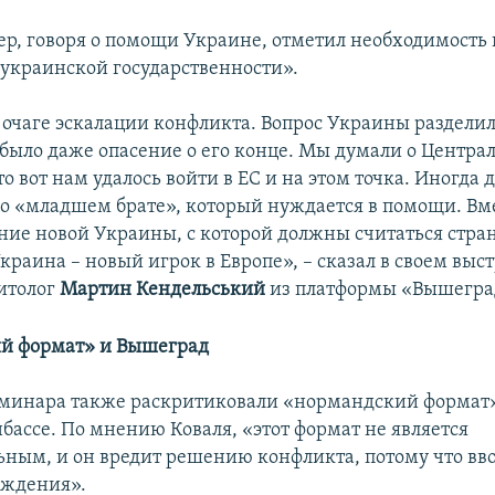
, говоря о помощи Украине, отметил необходимость
украинской государственности».
 очаге эскалации конфликта. Вопрос Украины раздели
было даже опасение о его конце. Мы думали о Центра
то вот нам удалось войти в ЕС и на этом точка. Иногда 
 о «младшем брате», который нуждается в помощи. Вме
ие новой Украины, с которой должны считаться стра
краина – новый игрок в Европе», – сказал в своем выс
итолог
Мартин Кендельський
из платформы «Вышегра
й формат» и Вышеград
минара также раскритиковали «нормандский формат»
бассе. По мнению Коваля, «этот формат не является
ьным, и он вредит решению конфликта, потому что вв
уждения».