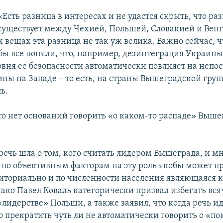
«Есть разница в интересах и не удастся скрыть, что ра
существует между Чехией, Польшей, Словакией и Венг
 вещах эта разница не так уж велика. Важно сейчас, 
обы все поняли, что, например, дезинтеграция Украин
вня ее безопасности автоматически повлияет на непо
ны на Западе – то есть, на страны Вышеградской груп
ь.
что нет оснований говорить «о каком-то распаде» Выш
речь шла о том, кого считать лидером Вышеграда, и м
о по объективным факторам на эту роль якобы может п
иториально и по численности населения являющаяся 
нако Павел Коваль категорически призвал избегать вс
«лидерстве» Польши, а также заявил, что когда речь ид
о прекратить чуть ли не автоматически говорить о «п