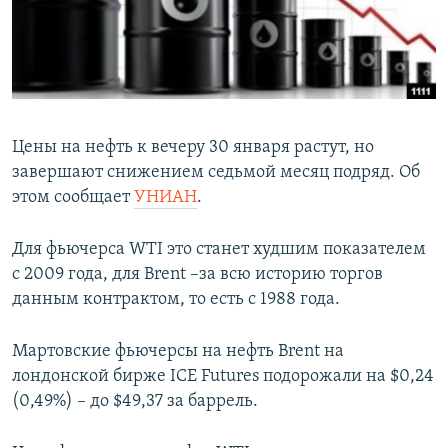
ПРИСОЕДИНЯЙТЕСЬ!
ПОБЕДИТЕЛЕЙ НЕ СУДЯТ?
КРЫМ.НЕПОКОРЕННЫЙ
ELIFBE
УКРАИНСКАЯ ПРОБЛЕМА КРЫМА
Цены на нефть к вечеру 30 января растут, но
Все сайты RFE/RL
завершают снижением седьмой месяц подряд. Об
этом сообщает
УНИАН
.
Для фьючерса WTI это станет худшим показателем
с 2009 года, для Brent –за всю историю торгов
данным контрактом, то есть с 1988 года.
Мартовские фьючерсы на нефть Brent на
лондонской бирже ICE Futures подорожали на $0,24
(0,49%) – до $49,37 за баррель.