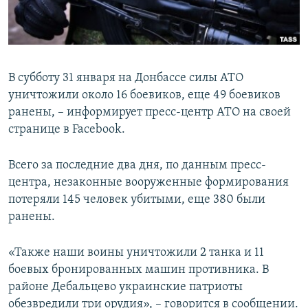
ПРИСОЕДИНЯЙТЕСЬ!
ПОБЕДИТЕЛЕЙ НЕ СУДЯТ?
КРЫМ.НЕПОКОРЕННЫЙ
ELIFBE
В субботу 31 января на Донбассе силы АТО
УКРАИНСКАЯ ПРОБЛЕМА КРЫМА
уничтожили около 16 боевиков, еще 49 боевиков
Все сайты RFE/RL
ранены, – информирует пресс-центр АТО на своей
странице в Facebook.
Всего за последние два дня, по данным пресс-
центра, незаконные вооруженные формирования
потеряли 145 человек убитыми, еще 380 были
ранены.
«Также наши воины уничтожили 2 танка и 11
боевых бронированных машин противника. В
районе Дебальцево украинские патриоты
обезвредили три орудия», – говорится в сообщении.