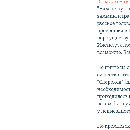
Канадское те
"Нам не нужн
замминистра
русское голов
произошел в 1
пор существу
Института пр
возможно. Вс
Но никто из 
существовать
"Скороход" (д
необходимост
приходилось 
потом была у
у невыездног
Но кремлевск