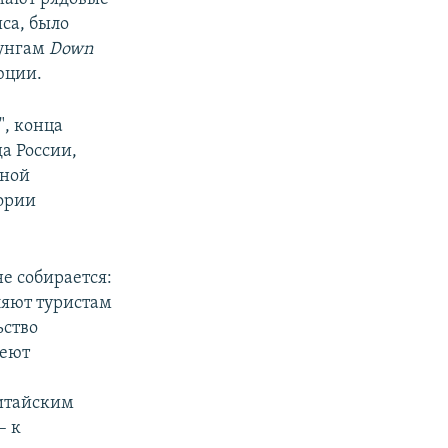
са, было
зунгам
Down
юции.
", конца
а России,
рной
ории
е собирается:
яют туристам
ьство
меют
итайским
– к