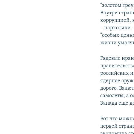
"золотом тре
Внутри стран
коррупцией, 
– наркотики 
"особых ценн
жизни умалчи
Рядовые иран
правительство
российских и
ядерное оруж
дорого. Валю
самолеты, а 
Запада еще до
Вот что можн
первой страно
экономика ст