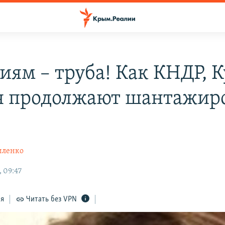
иям – труба! Как КНДР, К
я продолжают шантажир
иленко
, 09:47
ся
Читать без VPN