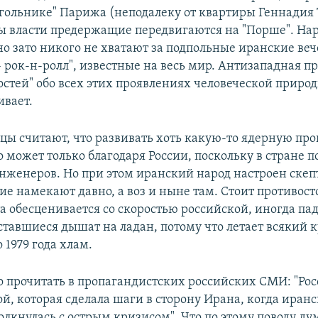
угольнике" Парижа (неподалеку от квартиры Геннадия
ы власти предержащие передвигаются на "Порше". На
но зато никого не хватают за подпольные иранские веч
– рок-н-ролл", известные на весь мир. Антизападная п
остей" обо всех этих проявлениях человеческой приро
вает.
цы считают, что развивать хоть какую-то ядерную пр
 может только благодаря России, поскольку в стране п
нженеров. Но при этом иранский народ настроен скеп
ие намекают давно, а воз и ныне там. Стоит противос
та обесценивается со скоростью российской, иногда па
оставшиеся дышат на ладан, потому что летает всякий 
 1979 года хлам.
о прочитать в пропагандистских российских СМИ: "Рос
й, которая сделала шаги в сторону Ирана, когда иран
олкнулась с острым кризисом". Что по этому поводу д