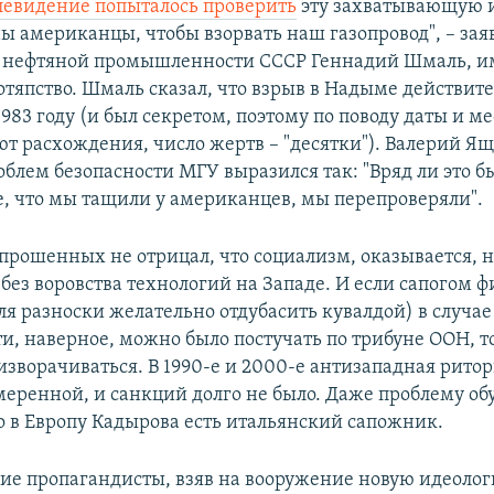
левидение попыталось проверить
эту захватывающую 
ы американцы, чтобы взорвать наш газопровод", – за
 нефтяной промышленности СССР Геннадий Шмаль, им
отяпство. Шмаль сказал, что взрыв в Надыме действит
983 году (и был секретом, поэтому по поводу даты и ме
ют расхождения, число жертв – "десятки"). Валерий Я
облем безопасности МГУ выразился так: "Вряд ли это б
е, что мы тащили у американцев, мы перепроверяли".
опрошенных не отрицал, что социализм, оказывается, н
 без воровства технологий на Западе. И если сапогом 
ля разноски желательно отдубасить кувалдой) в случае
и, наверное, можно было постучать по трибуне ООН, т
изворачиваться. В 1990-е и 2000-е антизападная ритор
меренной, и санкций долго не было. Даже проблему об
о в Европу Кадырова есть итальянский сапожник.
ие пропагандисты, взяв на вооружение новую идеоло