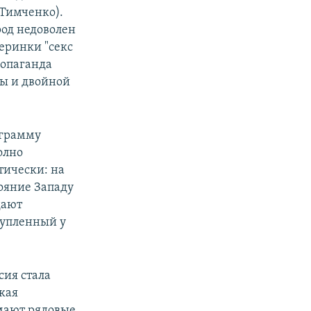
 Тимченко).
род недоволен
еринки "секс
ропаганда
ды и двойной
ограмму
олно
тически: на
тояние Западу
дают
купленный у
сия стала
ская
умают рядовые