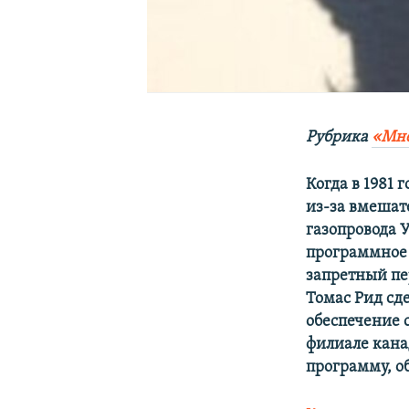
Рубрика
«Мн
Когда в 1981 
из-за вмешат
газопровода 
программное 
запретный пе
Томас Рид сд
обеспечение 
филиале канад
программу, о