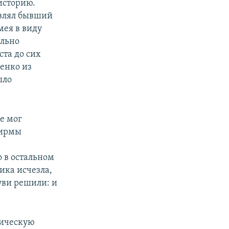
историю.
являл бывший
ея в виду
ельно
ста до сих
щенко из
ыло
е мог
фирмы
о в остальном
ика исчезла,
уви решили: и
гическую