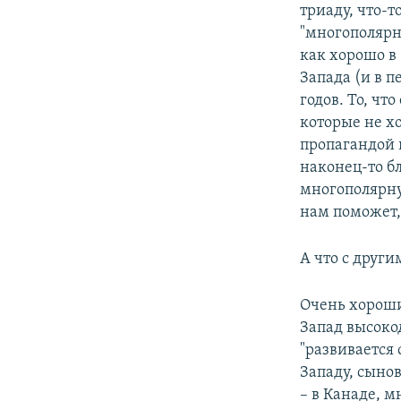
триаду, что-т
"многополярн
как хорошо в
Запада (и в п
годов. То, чт
которые не хо
пропагандой 
наконец-то б
многополярну
нам поможет, 
А что с друг
Очень хороши
Запад высоко
"развивается
Западу, сыно
– в Канаде, 