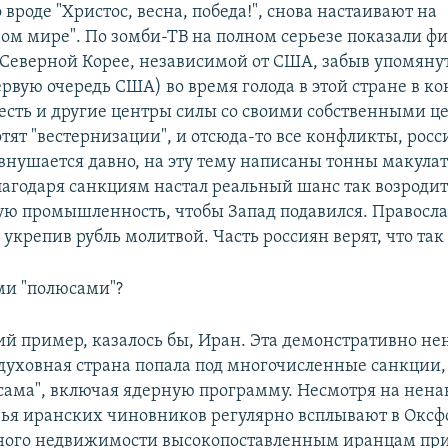
о вроде "Христос, весна, победа!", снова настаивают на
ом мире". По зомби-ТВ на полном серьезе показали фи
 Северной Корее, независимой от США, забыв упомяну
ервую очередь США) во время голода в этой стране в ко
о есть и другие центры силы со своими собственными ц
тят "вестернизации", и отсюда-то все конфликты, рос
внушается давно, на эту тему написаны тонны макулат
лагодаря санкциям настал реальный шанс так возроди
ю промышленность, чтобы Запад подавился. Правосл
укрепив рубль молитвой. Часть россиян верят, что так 
ими "полюсами"?
й пример, казалось бы, Иран. Эта демонстративно н
духовная страна попала под многочисленные санкции,
 сама", включая ядерную программу. Несмотря на нена
вья иранских чиновников регулярно всплывают в Оксфо
много недвижимости высокопоставленным иранцам пр