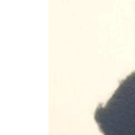
ПОБЕДИТЕЛЕЙ НЕ СУДЯТ?
КРЫМ.НЕПОКОРЕННЫЙ
ELIFBE
УКРАИНСКАЯ ПРОБЛЕМА КРЫМА