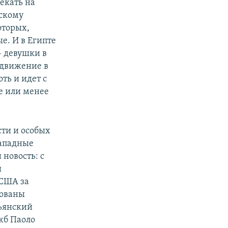
екать на
ескому
оторых,
е. И в Египте
- девушки в
 движение в
ть и идет с
е или менее
ти и особых
западные
 новость: с
ы
 США за
ованы
льянский
жб Паоло