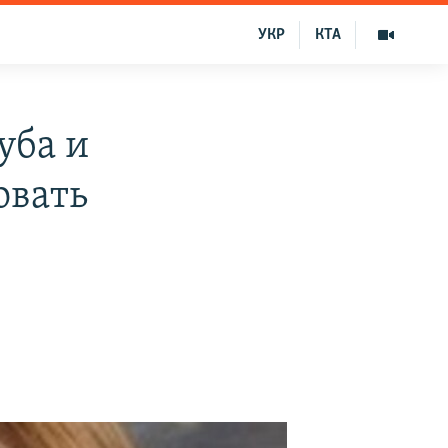
УКР
КТА
уба и
овать