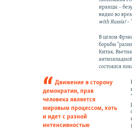
иранцы – без
видно во вре
with Russia!
– 
В целом Фрэн
борьбы "разны
Китая, Вьетн
антизападной
состоялся пок
Движение в сторону
демократии, прав
человека является
мировым процессом, хоть
и идет с разной
интенсивностью