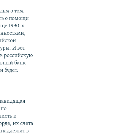
льм о том,
ть о помощи
нце 1990-х
енностями,
сийской
уры. И вот
ть российскую
авный банк
и будет.
енавидящая
 но
висть к
рде, их счета
инадлежит в