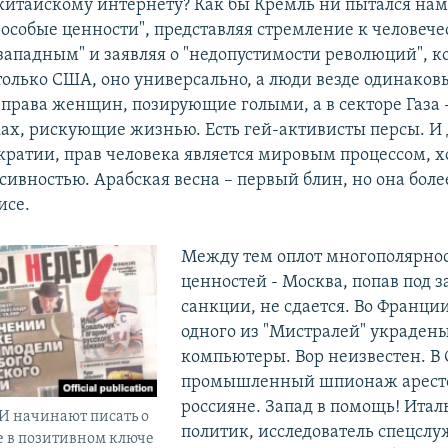
китайскому интернету? Как бы Кремль ни пытался нам
"особые ценности", представляя стремление к человеч
"западным" и заявляя о "недопустимости революций", к
только США, оно универсально, а люди везде одинаковы
а права женщин, позирующие голыми, а в секторе Газа 
ах, рискующие жизнью. Есть гей-активисты персы. И
кратии, прав человека является мировым процессом, хо
сивностью. Арабская весна – первый блин, но она боле
исе.
Между тем оплот многополярнос
ценностей - Москва, попав под 
санкции, не сдается. Во Франции
одного из "Мистралей" украден
компьютеры. Вор неизвестен. В
промышленный шпионаж арест
россияне. Запад в помощь! Ита
И начинают писать о
политик, исследователь спецслу
е в позитивном ключе