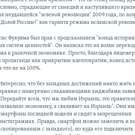
условно, страдающие от санкций и наступившего кризи
мя неудавшейся "зеленой революции" 2009 года, по ло
"Долой Россию!" как гаранта режима исламской револ
сис Фукуяма был прав с предсказанием "конца истории
х систем ценностей". Он написал это на волне переход
ама к рыночной экономике. Просто, благодаря лицеме
 пропаганде как прикрытию клептократии, конец ист
а что не на 100%.
Интересно, что без западных достижений никто жить н
иранки с намеренно спадывающими хиджабами заявл
"Передайте всем, что мы любим Израиль; это правител
развалило экономику, а сваливает на Израиль". Они и
смартфоны последней модели и сидят в запрещенных
инстаграммах. Правда, смартфон можно заменить и к
(скопированным с западного), но куда его подключить 