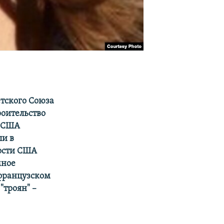
етского Союза
роительство
в США
ли в
ности США
мное
 французском
"троян" –