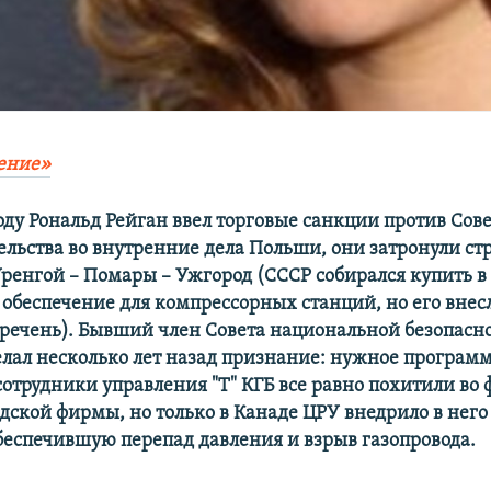
ение»
году Рональд Рейган ввел торговые санкции против Сов
ельства во внутренние дела Польши, они затронули ст
Уренгой – Помары – Ужгород (СССР собирался купить 
обеспечение для компрессорных станций, но его внес
речень). Бывший член Совета национальной безопас
елал несколько лет назад признание: нужное програм
сотрудники управления "Т" КГБ все равно похитили во
ской фирмы, но только в Канаде ЦРУ внедрило в него 
беспечившую перепад давления и взрыв газопровода.