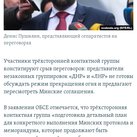
ПРИСОЕДИНЯЙТЕСЬ!
ПОБЕДИТЕЛЕЙ НЕ СУДЯТ?
КРЫМ.НЕПОКОРЕННЫЙ
ELIFBE
Денис Пушилин, представляющий сепаратистов на
УКРАИНСКАЯ ПРОБЛЕМА КРЫМА
переговорах
Все сайты RFE/RL
Участники трёхсторонней контактной группы
констатируют срыв переговоров: представители
незаконных группировок «ДНР» и «ЛНР» не готовы
обсуждать режим прекращения огня и предлагают
пересмотреть Минские соглашения.
В заявлении ОБСЕ отмечается, что трёхсторонняя
контактная группа «подготовила детальный план
для конкретного выполнения Минских протокола и
меморандума, которые продолжают быть