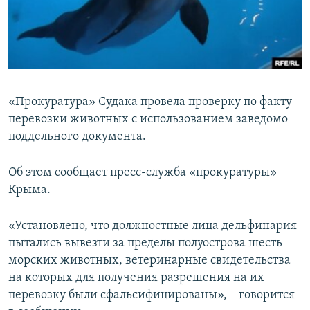
ПРИСОЕДИНЯЙТЕСЬ!
ПОБЕДИТЕЛЕЙ НЕ СУДЯТ?
КРЫМ.НЕПОКОРЕННЫЙ
ELIFBE
УКРАИНСКАЯ ПРОБЛЕМА КРЫМА
«Прокуратура» Судака провела проверку по факту
Все сайты RFE/RL
перевозки животных с использованием заведомо
поддельного документа.
Об этом сообщает пресс-служба «прокуратуры»
Крыма.
«Установлено, что должностные лица дельфинария
пытались вывезти за пределы полуострова шесть
морских животных, ветеринарные свидетельства
на которых для получения разрешения на их
перевозку были сфальсифицированы», – говорится