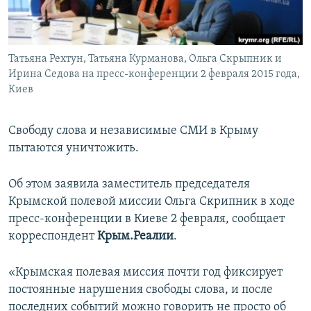
ПРИСОЕДИНЯЙТЕСЬ!
ПОБЕДИТЕЛЕЙ НЕ СУДЯТ?
КРЫМ.НЕПОКОРЕННЫЙ
Татьяна Рехтун, Татьяна Курманова, Ольга Скрыпник и
ELIFBE
Ирина Седова на пресс-конференции 2 февраля 2015 года,
УКРАИНСКАЯ ПРОБЛЕМА КРЫМА
Киев
Все сайты RFE/RL
Свободу слова и независимые СМИ в Крыму
пытаются уничтожить.
Об этом заявила заместитель председателя
Крымской полевой миссии Ольга Скрипник в ходе
пресс-конференции в Киеве 2 февраля, сообщает
корреспондент
Крым.Реалии
.
«Крымская полевая миссия почти год фиксирует
постоянные нарушения свободы слова, и после
последних событий можно говорить не просто об