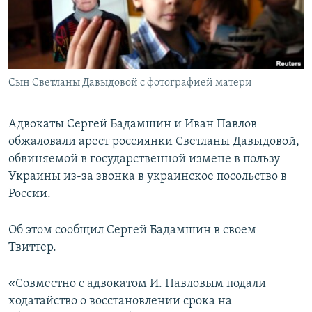
ПРИСОЕДИНЯЙТЕСЬ!
ПОБЕДИТЕЛЕЙ НЕ СУДЯТ?
КРЫМ.НЕПОКОРЕННЫЙ
ELIFBE
Сын Светланы Давыдовой с фотографией матери
УКРАИНСКАЯ ПРОБЛЕМА КРЫМА
Все сайты RFE/RL
Адвокаты Сергей Бадамшин и Иван Павлов
обжаловали арест россиянки Светланы Давыдовой,
обвиняемой в государственной измене в пользу
Украины из-за звонка в украинское посольство в
России.
Об этом сообщил Сергей Бадамшин в своем
Твиттер.
«
Совместно с адвокатом И. Павловым подали
ходатайство о восстановлении срока на