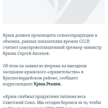
ПРИСОЕДИНЯЙТЕСЬ!
ПОБЕДИТЕЛЕЙ НЕ СУДЯТ?
КРЫМ.НЕПОКОРЕННЫЙ
ELIFBE
УКРАИНСКАЯ ПРОБЛЕМА КРЫМА
Крым должен производить сельхозпродукцию в
Все сайты RFE/RL
объемах, равных показателям времен СССР,
считает самопровозглашенный премьер-министр
Крыма Сергей Аксенов.
Об этом он заявил во вторник на выездном
заседании крымского «правительства» в
Красногвардейском районе, сообщает
корреспондент
Крым.Реалии.
«Крым снабжал продуктами питания весь
Советский Союз. Мы сегодня боремся за то, чтобы