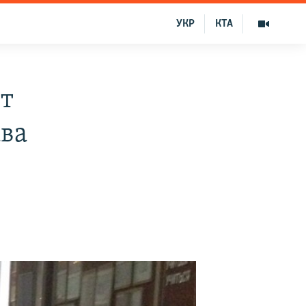
УКР
КТА
ет
ава