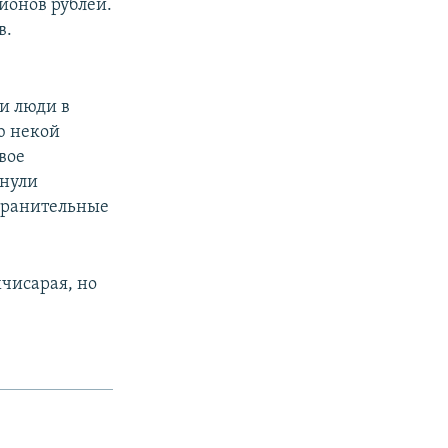
ионов рублей.
в.
и люди в
ю некой
вое
рнули
охранительные
чисарая, но