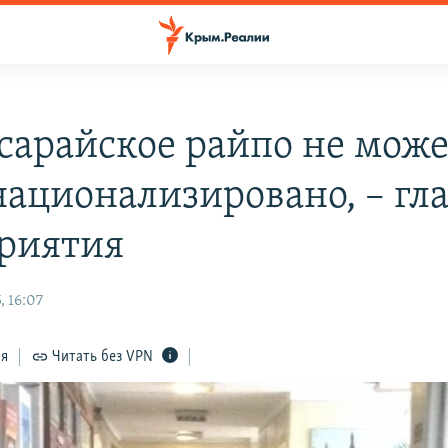
сарайское райпо не мож
национализировано, – гл
риятия
, 16:07
ся
Читать без VPN