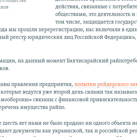
го общества
действия, связанные с потреби
янов
обществами, это деятельность и
том числе, защищается государс
года мы прошли перерегистрацию, нас включили в еди
ный реестр юридических лиц Российской Федерации»,
мации, на данный момент Бахчисарайский райпотребс
ков.
авы правления предприятия,
попытки рейдерского за
 которые ведутся уже второй день силами так называе
мообороны» связаны с финансовой привлекательность
еречень имущества райпо.
е шесть лет нами не было продано ни одного объекта 
дают документы как украинской, так и российской ре