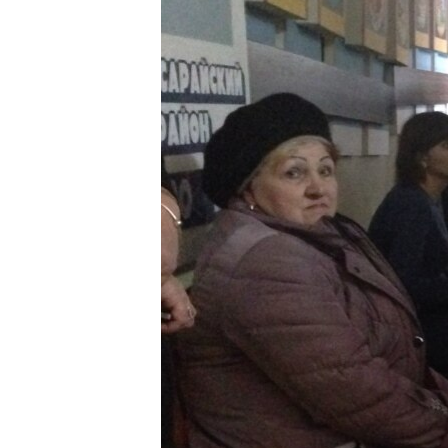
ПОБЕДИТЕЛЕЙ НЕ СУДЯТ?
КРЫМ.НЕПОКОРЕННЫЙ
ELIFBE
УКРАИНСКАЯ ПРОБЛЕМА КРЫМА