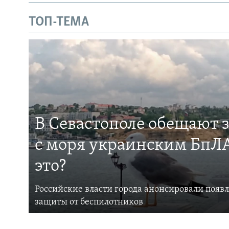
ТОП-ТЕМА
В Севастополе обещают 
с моря украинским БпЛА
это?
Российские власти города анонсировали появ
защиты от беспилотников