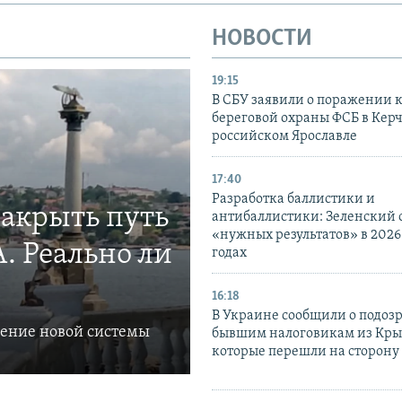
НОВОСТИ
19:15
В СБУ заявили о поражении 
береговой охраны ФСБ в Керч
российском Ярославле
17:40
Разработка баллистики и
закрыть путь
антибаллистики: Зеленский
«нужных результатов» в 2026
. Реально ли
годах
16:18
В Украине сообщили о подоз
ление новой системы
бывшим налоговикам из Кры
которые перешли на сторону