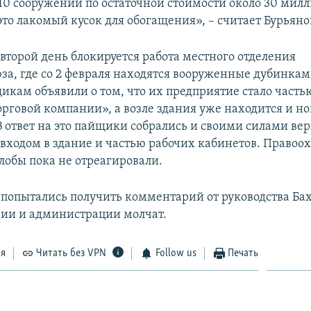
110 сооружений по остаточной стоимости около 30 милл
это лакомый кусок для обогащения», – считает Бурьяно
 второй день блокируется работа местного отделения
за, где со 2 февраля находятся вооруженные дубинкам
икам объявили о том, что их предприятие стало часть
рговой компании», а возле здания уже находится и но
В ответ на это пайщики собрались и своими силами ве
 входом в здание и частью рабочих кабинетов. Право
лобы пока не отреагировали.
попытались получить комментарий от руководства Бах
ии и администрации молчат.
ся
Читать без VPN
Follow us
Печать