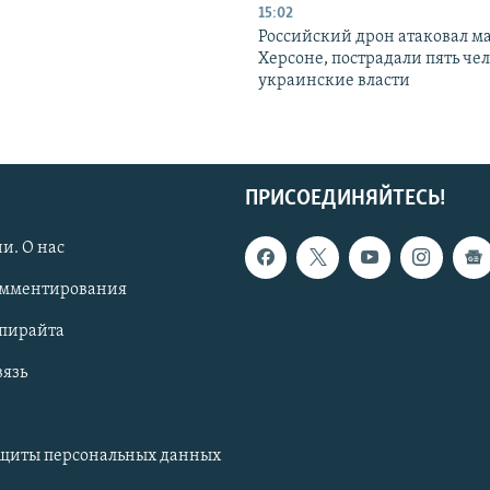
15:02
Российский дрон атаковал м
Херсоне, пострадали пять чел
украинские власти
ПРИСОЕДИНЯЙТЕСЬ!
и. О нас
омментирования
опирайта
вязь
ащиты персональных данных