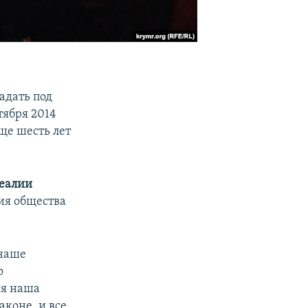
адать под
тября 2014
ще шесть лет
еалии
ия общества
 наше
о
ся наша
аконе, и все