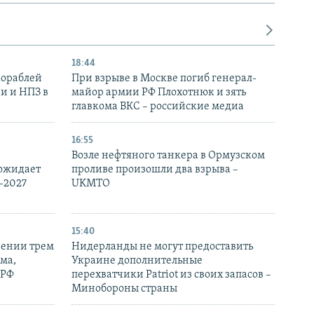
18:44
кораблей
При взрыве в Москве погиб генерал-
и и НПЗ в
майор армии РФ Плохотнюк и зять
главкома ВКС – российские медиа
16:55
Возле нефтяного танкера в Ормузском
 ожидает
проливе произошли два взрыва –
-2027
UKMTO
15:40
рении трем
Нидерланды не могут предоставить
ма,
Украине дополнительные
 РФ
перехватчики Patriot из своих запасов –
Минобороны страны