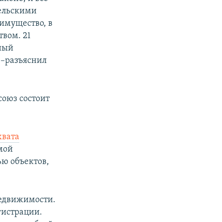
тельскими
 имущество, в
твом. 21
ный
 –разъяснил
оюз состоит
хвата
мой
ю объектов,
недвижимости.
гистрации.