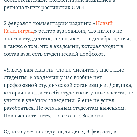
Соответствующие комментарии появились в
ПРИСОЕДИНЯЙТЕСЬ!
ПОБЕДИТЕЛЕЙ НЕ СУДЯТ?
региональных российских СМИ.
КРЫМ.НЕПОКОРЕННЫЙ
2 февраля в комментарии изданию «
Новый
ELIFBE
Калиниград
» ректор вуза заявил, что ничего не
знает о студдентах, снявшихся в видеообращении,
УКРАИНСКАЯ ПРОБЛЕМА КРЫМА
а также о том, что в академии, которая входит в
Все сайты RFE/RL
состав вуза есть студенческий профсоюз.
«Я хочу вам сказать, что не числятся у нас такие
студенты. В академии у нас вообще нет
профсоюзной студенческой организации. Девушка,
которая называет себя студенткой университета, не
учится в учебном заведении. Я еще не успел
разобраться. По остальным студентам выясняем.
Пока ясности нет», – рассказал Волкогон.
Однако уже на следующий день, 3 февраля, в