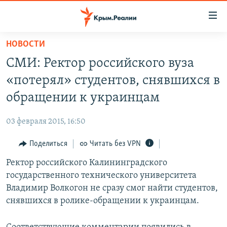
Доступность
ссылки
Вернуться
НОВОСТИ
к
НОВОСТИ
СМИ: Ректор российского вуза
основному
СПЕЦПРОЕКТЫ
содержанию
«потерял» студентов, снявшихся в
ВОДА
Вернутся
ГРУЗ 200
обращении к украинцам
к
ИСТОРИЯ
КАРТА ВОЕННЫХ ОБЪЕКТОВ КРЫМА
главной
03 февраля 2015, 16:50
ЕЩЕ
11 ЛЕТ ОККУПАЦИИ КРЫМА. 11 ИСТОРИЙ СОПРОТИВЛЕНИЯ
навигации
Вернутся
Поделиться
Читать без VPN
РАДІО СВОБОДА
ИНТЕРАКТИВ
к
Ректор российского Калининградского
КАК ОБОЙТИ БЛОКИРОВКУ
ИНФОГРАФИКА
поиску
государственного технического университета
ТЕЛЕПРОЕКТ КРЫМ.РЕАЛИИ
Владимир Волкогон не сразу смог найти студентов,
Українською
снявшихся в ролике-обращении к украинцам.
СОВЕТЫ ПРАВОЗАЩИТНИКОВ
Qırımtatar
ПРОПАВШИЕ БЕЗ ВЕСТИ