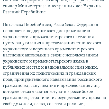
Об этом на брифинге во вторник, 3 февраля, заявил
ПРИСОЕДИНЯЙТЕСЬ!
ПОБЕДИТЕЛЕЙ НЕ СУДЯТ?
спикер Министертсва иностранных дел Украины
Евгений Перебийнис.
КРЫМ.НЕПОКОРЕННЫЙ
ELIFBE
По словам Перебийниса, Российская Федерация
поощряет и поддерживает дискриминацию
УКРАИНСКАЯ ПРОБЛЕМА КРЫМА
украинского и крымскотатарского населения
Все сайты RFE/RL
путем запугивания и преследования этнического
украинского и коренного крымскотатарского
населения автономии в связи с использованием
украинского и крымскотатарского языка в
публичных местах и национальной символики,
ограничения их политических и гражданских
прав, принудительного навязывания российского
гражданства, запугивания и преследования лиц,
которые отказываются вступать в российское
гражданство, ограничения осуществления права на
свободу мысли, слова, совести и религии,