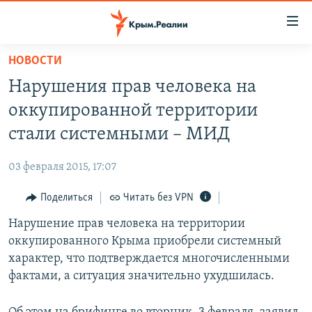
Доступность
ссылки
Вернуться
НОВОСТИ
к
НОВОСТИ
Нарушения прав человека на
основному
СПЕЦПРОЕКТЫ
содержанию
оккупированной территории
ВОДА
Вернутся
ГРУЗ 200
стали системными – МИД
к
ИСТОРИЯ
КАРТА ВОЕННЫХ ОБЪЕКТОВ КРЫМА
главной
03 февраля 2015, 17:07
ЕЩЕ
11 ЛЕТ ОККУПАЦИИ КРЫМА. 11 ИСТОРИЙ СОПРОТИВЛЕНИЯ
навигации
Вернутся
Поделиться
Читать без VPN
РАДІО СВОБОДА
ИНТЕРАКТИВ
к
Нарушение прав человека на территории
КАК ОБОЙТИ БЛОКИРОВКУ
ИНФОГРАФИКА
поиску
оккупированного Крыма приобрели системный
ТЕЛЕПРОЕКТ КРЫМ.РЕАЛИИ
характер, что подтверждается многочисленными
Українською
фактами, а ситуация значительно ухудшилась.
СОВЕТЫ ПРАВОЗАЩИТНИКОВ
Qırımtatar
ПРОПАВШИЕ БЕЗ ВЕСТИ