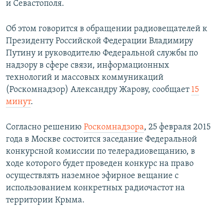
и Севастополя.
ПРИСОЕДИНЯЙТЕСЬ!
ПОБЕДИТЕЛЕЙ НЕ СУДЯТ?
КРЫМ.НЕПОКОРЕННЫЙ
Об этом говорится в обращении радиовещателей к
Президенту Российской Федерации Владимиру
ELIFBE
Путину и руководителю Федеральной службы по
УКРАИНСКАЯ ПРОБЛЕМА КРЫМА
надзору в сфере связи, информационных
Все сайты RFE/RL
технологий и массовых коммуникаций
(Роскомнадзор) Александру Жарову, сообщает
15
минут
.
Согласно решению
Роскомнадзора
, 25 февраля 2015
года в Москве состоится заседание Федеральной
конкурсной комиссии по телерадиовещанию, в
ходе которого будет проведен конкурс на право
осуществлять наземное эфирное вещание с
использованием конкретных радиочастот на
территории Крыма.