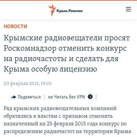
Доступность
ссылки
Вернуться
НОВОСТИ
к
НОВОСТИ
Крымские радиовещатели просят
основному
СПЕЦПРОЕКТЫ
содержанию
Роскомнадзор отменить конкурс
ВОДА
Вернутся
ГРУЗ 200
на радиочастоты и сделать для
к
ИСТОРИЯ
КАРТА ВОЕННЫХ ОБЪЕКТОВ КРЫМА
Крыма особую лицензию
главной
ЕЩЕ
11 ЛЕТ ОККУПАЦИИ КРЫМА. 11 ИСТОРИЙ СОПРОТИВЛЕНИЯ
навигации
03 февраля 2015, 19:05
Вернутся
РАДІО СВОБОДА
ИНТЕРАКТИВ
к
Поделиться
Читать без VPN
КАК ОБОЙТИ БЛОКИРОВКУ
ИНФОГРАФИКА
поиску
Ряд крымских радиовещательных компаний
ТЕЛЕПРОЕКТ КРЫМ.РЕАЛИИ
Українською
обратились к властям с призывом отменить
СОВЕТЫ ПРАВОЗАЩИТНИКОВ
назначенный на 25 февраля 2015 года конкурс по
Qırımtatar
распределению радиочастот на территории Крыма
ПРОПАВШИЕ БЕЗ ВЕСТИ