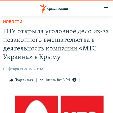
Доступность
ссылки
Вернуться
НОВОСТИ
к
НОВОСТИ
ГПУ открыла уголовное дело из-за
основному
СПЕЦПРОЕКТЫ
содержанию
незаконного вмешательства в
ВОДА
Вернутся
ГРУЗ 200
деятельность компании «МТС
к
ИСТОРИЯ
КАРТА ВОЕННЫХ ОБЪЕКТОВ КРЫМА
Украина» в Крыму
главной
ЕЩЕ
11 ЛЕТ ОККУПАЦИИ КРЫМА. 11 ИСТОРИЙ СОПРОТИВЛЕНИЯ
навигации
03 февраля 2015, 20:43
Вернутся
РАДІО СВОБОДА
ИНТЕРАКТИВ
к
Поделиться
Читать без VPN
КАК ОБОЙТИ БЛОКИРОВКУ
ИНФОГРАФИКА
поиску
ТЕЛЕПРОЕКТ КРЫМ.РЕАЛИИ
Українською
СОВЕТЫ ПРАВОЗАЩИТНИКОВ
Qırımtatar
ПРОПАВШИЕ БЕЗ ВЕСТИ