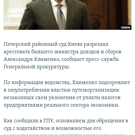
ПРИСОЕДИНЯЙТЕСЬ!
ПОБЕДИТЕЛЕЙ НЕ СУДЯТ?
КРЫМ.НЕПОКОРЕННЫЙ
ELIFBE
УКРАИНСКАЯ ПРОБЛЕМА КРЫМА
Печерский районный суд Киева разрешил
Все сайты RFE/RL
арестовать бывшего министра доходов и сборов
Александра Клименко, сообщает пресс-служба
Генеральной прокуратуры.
По информации ведомства, Клименко подозревают
в злоупотреблении властью путеморганизации
незаконных схем уклонения от уплаты налогов
предприятиями реального сектора экономики.
Как сообщили в ГПУ, основанием для обращения в
суд с ходатайством и возможностью его