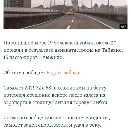
ПРИСОЕДИНЯЙТЕСЬ!
ПОБЕДИТЕЛЕЙ НЕ СУДЯТ?
КРЫМ.НЕПОКОРЕННЫЙ
ELIFBE
УКРАИНСКАЯ ПРОБЛЕМА КРЫМА
По меньшей мере 19 человек погибли, около 20
Все сайты RFE/RL
пропали в результате авиакатастрофы на Тайване.
–
15 пассажиров
выжили.
Об этом сообщает
Радіо Свобода
.
Самолет ATR-72 с 58 пассажирами на борту
потерпел крушение вскоре после взлета из
аэропорта в столице Тайваня городе Тайбэй.
Согласно сообщению местного телевидения,
самолет задел опоры моста и упал в реку.